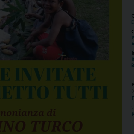
O
E
O
P
I
I
B
0
2
P