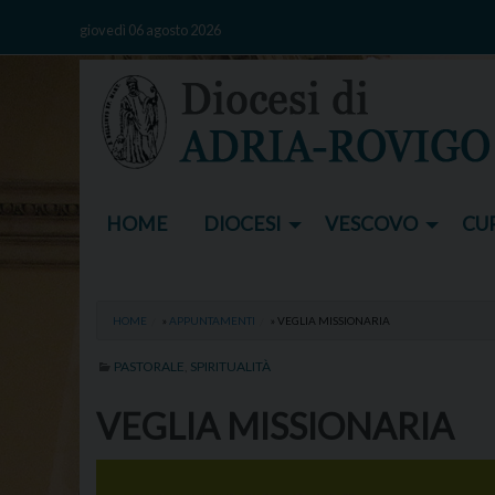
Skip
giovedì 06 agosto 2026
to
content
HOME
DIOCESI
VESCOVO
CUR
HOME
»
APPUNTAMENTI
»
VEGLIA MISSIONARIA
PASTORALE
,
SPIRITUALITÀ
VEGLIA MISSIONARIA