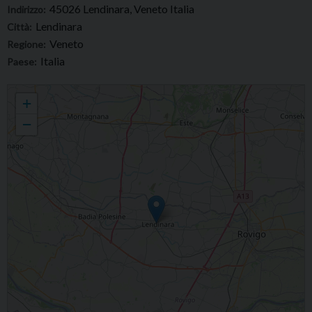
45026 Lendinara, Veneto Italia
Indirizzo:
Lendinara
Città:
Veneto
Regione:
Italia
Paese:
Esequie di fra Luca Trivellato
+
−