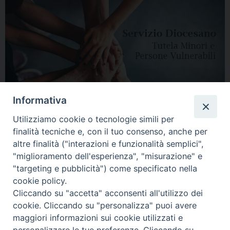
Informativa
Utilizziamo cookie o tecnologie simili per
finalità tecniche e, con il tuo consenso, anche per
altre finalità ("interazioni e funzionalità semplici",
"miglioramento dell'esperienza", "misurazione" e
"targeting e pubblicità") come specificato nella
HOME
DIOCESI
VESCOVO
CURIA VESCOVILE
NEWS
cookie policy.
Cliccando su "accetta" acconsenti all'utilizzo dei
APPUNTAMENTI
CONTATTI
SERVIZIO ANTENATI
cookie. Cliccando su "personalizza" puoi avere
maggiori informazioni sui cookie utilizzati e
Copyright © 2018 - 2021
Diocesi di Adria Rovigo.
All Rights Reserved.