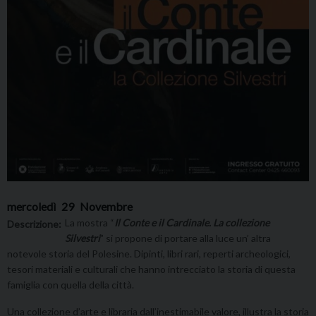
mercoledì
29
Novembre
La mostra “
Il Conte e il Cardinale. La collezione
Descrizione:
Silvestri
” si propone di portare alla luce un’ altra
notevole storia del Polesine. Dipinti, libri rari, reperti archeologici,
tesori materiali e culturali che hanno intrecciato la storia di questa
famiglia con quella della città.
Una collezione d’arte e libraria dall’inestimabile valore, illustra la storia