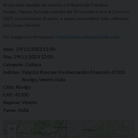
di una delle famiglie più antiche e influenti del Polesine
Rovigo, Palazzo Roncale a partire dal 30 novembre sino al 10 marzo
2023. Un patrimonio di opere, e saperi, provenienti dalla collezione
del Casato Silvestri
Per maggiorni informazioni:
https://www.palazzoroncale.com/
29/11/2023 11:00
Inizio:
29/11/2023 12:00
Fine:
Cultura
Categorie:
Palazzo Roncale Via Alessandro Manzoni, 45100
Indirizzo:
Rovigo, Veneto Italia
Rovigo
Città:
45100
CAP:
Veneto
Regione:
Italia
Paese:
Inaugurazione a Rovigo, Palazzo Roncale, della mostra “Il Conte e il
+
Cardinale. La collezione Silvestri”
−