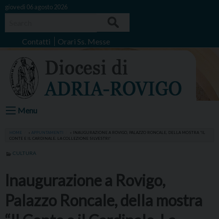
Skip
giovedì 06 agosto 2026
to
Search
content
Contatti
Orari Ss. Messe
Menu
HOME
»
APPUNTAMENTI
»
INAUGURAZIONE A ROVIGO, PALAZZO RONCALE, DELLA MOSTRA “IL
CONTE E IL CARDINALE. LA COLLEZIONE SILVESTRI”
CULTURA
Inaugurazione a Rovigo,
Palazzo Roncale, della mostra