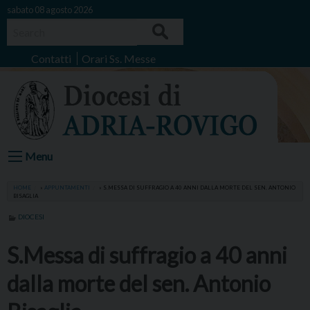
Skip
sabato 08 agosto 2026
to
Search
content
Contatti
Orari Ss. Messe
Menu
HOME
»
APPUNTAMENTI
»
S.MESSA DI SUFFRAGIO A 40 ANNI DALLA MORTE DEL SEN. ANTONIO
BISAGLIA
DIOCESI
S.Messa di suffragio a 40 anni
dalla morte del sen. Antonio