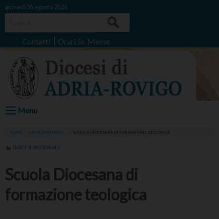
Skip
giovedì 06 agosto 2026
to
Search
content
Contatti
Orari Ss. Messe
Menu
HOME
»
APPUNTAMENTI
»
SCUOLA DIOCESANA DI FORMAZIONE TEOLOGICA
DIOCESI
,
PASTORALE
Scuola Diocesana di
formazione teologica