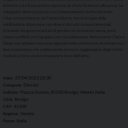
istintiva. Lui è il suo esatto opposto, la vita lo ha messo alla prova, ha
sviluppato diverse psicosi e un temperamento molto iracondo.
I due si incontrano in un Centro Diurno che si occupa della
riabilitazione di persone con diversi disturbi comportamentali.
Entrambi vengono incaricati di gestire un ristorante senza, però,
creare conflitti con il gruppo con cui collaborano. Nonostante Clara e
Diego non abbiano nessuna capacità nella conduzione di un’impresa, i
due scopriranno che collaborando possono raggiungere degli ottimi
risultati e forse anche innamorarsi l’uno dell’altra.
27/04/2023 20:30
Inizio:
Diocesi
Categorie:
Piazza Duomo, 45100 Rovigo, Veneto Italia
Indirizzo:
Rovigo
Città:
45100
CAP:
Veneto
Regione:
Italia
Paese: