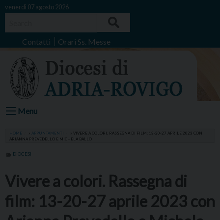
Skip
venerdì 07 agosto 2026
to
Search
content
Contatti
Orari Ss. Messe
Menu
HOME
»
APPUNTAMENTI
»
VIVERE A COLORI. RASSEGNA DI FILM: 13-20-27 APRILE 2023 CON
ARIANNA PREVEDELLO E MICHELA BALLO
DIOCESI
Vivere a colori. Rassegna di
film: 13-20-27 aprile 2023 con