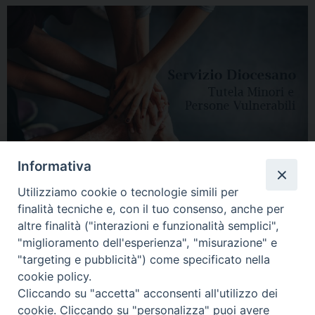
Informativa
Utilizziamo cookie o tecnologie simili per
finalità tecniche e, con il tuo consenso, anche per
altre finalità ("interazioni e funzionalità semplici",
"miglioramento dell'esperienza", "misurazione" e
"targeting e pubblicità") come specificato nella
HOME
DIOCESI
VESCOVO
CURIA VESCOVILE
NEWS
cookie policy.
Cliccando su "accetta" acconsenti all'utilizzo dei
APPUNTAMENTI
CONTATTI
SERVIZIO ANTENATI
cookie. Cliccando su "personalizza" puoi avere