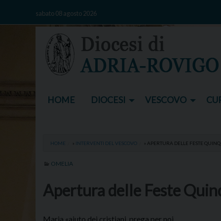
Skip
sabato 08 agosto 2026
to
content
HOME
DIOCESI
VESCOVO
CUR
HOME
»
INTERVENTI DEL VESCOVO
»
APERTURA DELLE FESTE QUIN
OMELIA
Apertura delle Feste Quin
Maria «aiuto dei cristiani, prega per noi