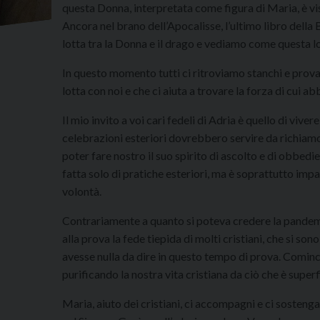
questa Donna, interpretata come figura di Maria, è vis
Ancora nel brano dell’Apocalisse, l’ultimo libro della 
lotta tra la Donna e il drago e vediamo come questa lo
In questo momento tutti ci ritroviamo stanchi e prov
lotta con noi e che ci aiuta a trovare la forza di cui a
Il mio invito a voi cari fedeli di Adria è quello di vive
celebrazioni esteriori dovrebbero servire da richiamo
poter fare nostro il suo spirito di ascolto e di obbed
fatta solo di pratiche esteriori, ma è soprattutto impa
volontà.
Contrariamente a quanto si poteva credere la pandemi
alla prova la fede tiepida di molti cristiani, che si s
avesse nulla da dire in questo tempo di prova. Cominci
purificando la nostra vita cristiana da ciò che è super
Maria, aiuto dei cristiani, ci accompagni e ci sostenga