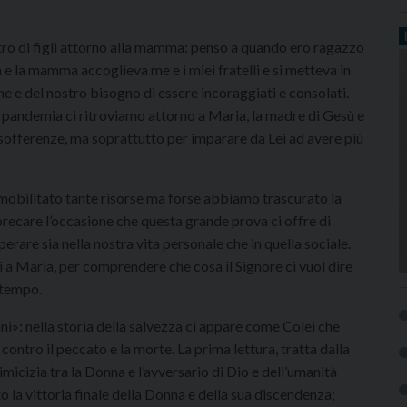
o di figli attorno alla mamma: penso a quando ero ragazzo
 e la mamma accoglieva me e i miei fratelli e si metteva in
he e del nostro bisogno di essere incoraggiati e consolati.
 pandemia ci ritroviamo attorno a Maria, la madre di Gesù e
e sofferenze, ma soprattutto per imparare da Lei ad avere più
mobilitato tante risorse ma forse abbiamo trascurato la
precare l’occasione che questa grande prova ci offre di
erare sia nella nostra vita personale che in quella sociale.
a Maria, per comprendere che cosa il Signore ci vuol dire
 tempo.
i»: nella storia della salvezza ci appare come Colei che
 contro il peccato e la morte. La prima lettura, tratta dalla
nimicizia tra la Donna e l’avversario di Dio e dell’umanità
o la vittoria finale della Donna e della sua discendenza;