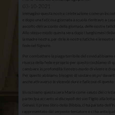
03-10-2021
Immagino questa nostra celebrazione come un incontr
e dopo una faticosa giornata a scuola rientravo a casa
ascolto del racconto della giornata, delle nostre fatic
Allo stesso modo questa sera dopo i lunghi mesi della
la madre nostra, per dirle le nostre fatiche e le nostr
fede nel Signore.
Per combattere la piaga terribile del covid abbiamo 
risorsa della fede e proprio per questo rischiamo di s
cambiare in profondità il nostro modo di vivere e di op
Per questo abbiamo bisogno di sostare un po’ davanti 
anche attraverso le vicende dure e faticose di questo
Invochiamo questa sera Maria come «aiuto dei cristian
partecipa accanto ai discepoli del suo Figlio alla lotta
Genesi, il primo libro della Bibbia, ci ha parlato dell’i
rappresentato dal serpente tentatore e ci ha anticipat