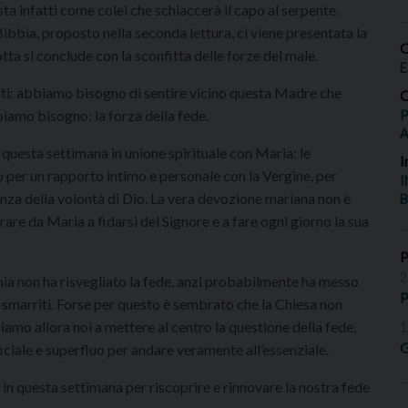
ta infatti come colei che schiaccerà il capo al serpente.
Bibbia, proposto nella seconda lettura, ci viene presentata la
O
tta si conclude con la sconfitta delle forze del male.
E
ati: abbiamo bisogno di sentire vicino questa Madre che
O
bbiamo bisogno: la forza della fede.
P
re questa settimana in unione spirituale con Maria: le
I
 per un rapporto intimo e personale con la Vergine, per
I
ienza della volontà di Dio. La vera devozione mariana non è
B
rare da Maria a fidarsi del Signore e a fare ogni giorno la sua
2
a non ha risvegliato la fede, anzi probabilmente ha messo
P
ono smarriti. Forse per questo è sembrato che la Chiesa non
amo allora noi a mettere al centro la questione della fede,
1
G
ficiale e superfluo per andare veramente all’essenziale.
 in questa settimana per riscoprire e rinnovare la nostra fede