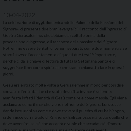
10-04-2022
La celebrazione di oggi, domenica «delle Palme e della Passione del
Signore», ci presenta due brani evangelici: il racconto dell’ingresso di
Gesù a Gerusalemme, che abbiamo ascoltato prima della
processione d’ingresso, e il racconto della passione del Signore.
Potremmo essere tentati di tenerli separati, come due momenti a se
stanti, invece l’accostamento di questi due testi è importante,
perché ci dà la chiave di lettura di tutta la Settimana Santa e ci
suggerisce il percorso spirituale che siamo chiamati a fare in questi
giorni.
Gesù era entrato molte volte a Gerusalemme in modo per così dire
«privato»: l’entrata che ci è stata descritta invece è solenne:
manifesta infatti l’identità di Gesù come re e come messia. Egli viene
acclamato come il «re» che viene nel nome del Signore. Lui stesso,
dando istruzioni su come e dove trovare il puledro di cui ha bisogno,
si definisce con il titolo di «Signore». Egli conosce già tutto quello che
deve avvenire: sa ciò che accadrà e vuole che accada: ciò dimostra
che non è una vittima passava, ma è il Signore degli eventi.