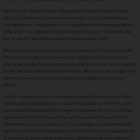
Nel racconto della Passione siamo guidati a comprendere il senso
nascosto della identità regale e messianica, che si è manifestata
nell’ingresso in Gerusalemme: è la regalità di colui che regna dall’alto
della croce; è la signoria di chi possiede tutto e non trattiene nulla
per sé, perché dona tutto quello che ha e quello che è.
Nel racconto della Passione possiamo capire anche qual è la strada
che siamo chiamati a percorrere come discepoli di Gesù: è la sua
stessa via, quella che lui percorreva portando la croce: Luca ci mostra
la folla dei discepoli che seguivano Gesù: allo stesso modo oggi Gesù
cammina davanti a noi perché impariamo a seguirlo sulla stessa
strada.
La folla che all’entrata in Gerusalemme lodava Dio e che poi a Pilato
chiedeva di crocifiggere Gesù, al momento della sua morte in croce
se ne va battendosi il petto in segno di pentimento: il vero prodigio
da vedere è il Re Crocifisso, il Signore che esercita il suo dominio
stendendo le braccia sulla croce, il vero prodigio sono gli uomini che
si battono il petto per esprimere la conversione e la consapevolezza
di ricevere da Gesù morto sulla croce il perdono e la riconciliazione.