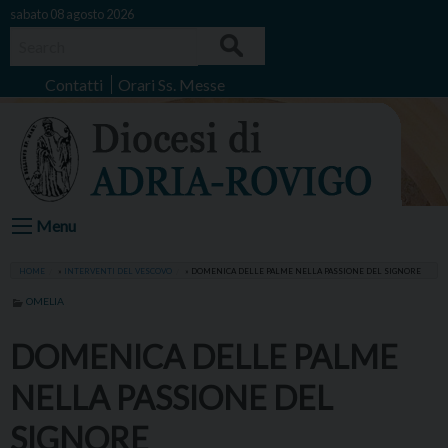
Skip
sabato 08 agosto 2026
to
Search
content
Contatti
Orari Ss. Messe
Menu
HOME
»
INTERVENTI DEL VESCOVO
»
DOMENICA DELLE PALME NELLA PASSIONE DEL SIGNORE
OMELIA
DOMENICA DELLE PALME
NELLA PASSIONE DEL
SIGNORE