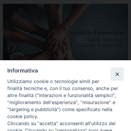
Informativa
Utilizziamo cookie o tecnologie simili per
finalità tecniche e, con il tuo consenso, anche per
altre finalità ("interazioni e funzionalità semplici",
"miglioramento dell'esperienza", "misurazione" e
"targeting e pubblicità") come specificato nella
HOME
DIOCESI
VESCOVO
CURIA VESCOVILE
NEWS
cookie policy.
Cliccando su "accetta" acconsenti all'utilizzo dei
APPUNTAMENTI
CONTATTI
SERVIZIO ANTENATI
cookie. Cliccando su "personalizza" puoi avere