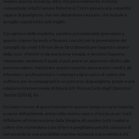
viviamo questa vicinanza, oltre che personalmente, in forma
comunitaria: infatti l’amore fraterno in Cristo genera una comunità
capace di guarigione, che non abbandona nessuno, che include e
accoglie soprattutto i più fragili».
Il progresso della medicina, peraltro provvidenziale (pensiamo a
quanto stanno facendo e faranno i vaccini per la prevenzione del
contagio da covid-19) non deve farci dimenticare l’aspetto umano
della cura: «Perché vi sia una buona terapia, è decisivo l’aspetto
relazionale, mediante il quale si può avere un approccio olistico alla
persona malata. Valorizzare questo aspetto aiuta anche i medici, gli
infermieri, i professionisti e i volontari a farsi carico di coloro che
soffrono per accompagnarli in un percorso di guarigione, grazie a una
relazione interpersonale di fiducia (cfr
Nuova Carta degli Operatori
Sanitari
[2016], 4)».
Facciamo tesoro di questi pensieri in questo tempo in cui la malattia,
a causa dell’epidemia, entra nelle nostre case e ci tocca un po’ tutti.
Affidiamo all’intercessione della Vergine di Lourdes tutti i malati e
coloro che si prendono cura di loro e preghiamo perché ciascuno di
noi secondo le sue possibilità esprima vicinanza e prossimità a chi