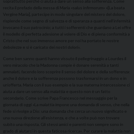
soprattutto perché ci aiuta a dare un senso alla sofferenza. Come
recita il prefazio della messa di Maria «salus infirmorum» «[La beata
Vergine Maria], partecipe in modo singolare del mistero del dolore,
risplende come segno di salvezza e di speranza a quanti nell’infermità
invocano il suo patrocinio; a tutti i sofferenti che guardano a Lei offre
il modello di perfetta adesione al volere di Dio e di piena conformità a
Cristo che nel suo immenso amore per noi ha portato le nostre
debolezze e si è caricato dei nostri dolori».
Come ben sanno quanti hanno vissuto il pellegrinaggio a Lourdes il
vero miracolo che la Madonna compie è donare serenità a tanti
ammalati, facendo loro scoprire il senso del dolore e della sofferenza:
anche il dolore e la sofferenza possono trasformarsi in un dono e in
un’offerta. Maria con il suo esempio e la sua materna intercessione ci
aiuta a dare un senso alla malattia e questo non è un fatto
secondario. Come scrive Papa Francesco nel messaggio per la
giornata di oggi «La malattia impone una domanda di senso, che nella
fede si rivolge a Dio: una domanda che cerca un nuovo significato e
una nuova direzione all’esistenza, e che a volte può non trovare
subito una risposta. Gli stessi amici e parenti non sempre sono in
grado di aiutarci in questa faticosa ricerca». Per curare la malattia non