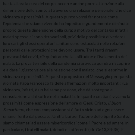
basta allora la cura del corpo, occorre anche porre attenzione alla
dimensione dello spirito attraverso una relazione personale, che dice
vicinanza e prossimità. A questo punto vorrei far notare come
l’epidemia che stiamo vivendo ha impedito o grandemente diminuito
proprio questa dimensione della cura: a motivo del contagio infatti i
malati spesso si sono ritrovati soli, privi della possibilità di vedere i
loro cari, gli stessi operatori sanitari sono ostacolati nelle relazioni
personali dalle protezioni che devono usare. Tra i tanti drammi
provocati dal covid, c’è quindi anche la solitudine e l’isolamento dei
malati. La prova terribile della pandemia ci provoca quindi a riscoprire
e a dare il giusto valore alla relazione con il malato, che si esprime in
vicinanza e prossimità. A questo proposito nel Messaggio per questa
giornata Papa Francesco fa delle affermazioni molto importanti: «La
vicinanza, infatti, è un balsamo prezioso, che dà sostegno e
consolazione a chi soffre nella malattia. In quanto cristiani, viviamo la
prossimità come espressione dell’amore di Gesù Cristo,
il buon
Samaritano,
che con compassione si è fatto vicino ad ogni essere
umano, ferito dal peccato. Uniti a Lui per l’azione dello Spirito Santo,
siamo chiamati ad essere misericordiosi come il Padre e ad amare, in
particolare, i fratelli malati, deboli e sofferenti (cfr
Gv
13,34-35). E