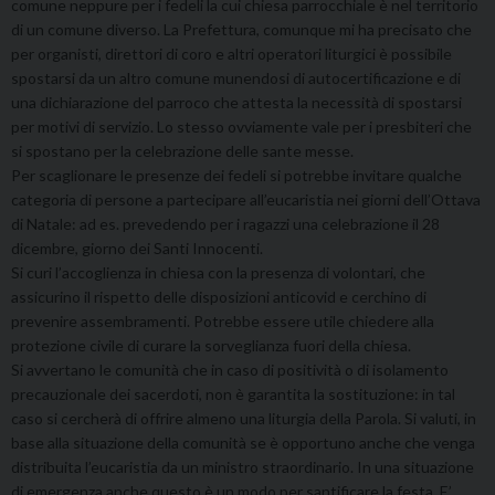
comune neppure per i fedeli la cui chiesa parrocchiale è nel territorio
di un comune diverso. La Prefettura, comunque mi ha precisato che
per organisti, direttori di coro e altri operatori liturgici è possibile
spostarsi da un altro comune munendosi di autocertificazione e di
una dichiarazione del parroco che attesta la necessità di spostarsi
per motivi di servizio. Lo stesso ovviamente vale per i presbiteri che
si spostano per la celebrazione delle sante messe.
Per scaglionare le presenze dei fedeli si potrebbe invitare qualche
categoria di persone a partecipare all’eucaristia nei giorni dell’Ottava
di Natale: ad es. prevedendo per i ragazzi una celebrazione il 28
dicembre, giorno dei Santi Innocenti.
Si curi l’accoglienza in chiesa con la presenza di volontari, che
assicurino il rispetto delle disposizioni anticovid e cerchino di
prevenire assembramenti. Potrebbe essere utile chiedere alla
protezione civile di curare la sorveglianza fuori della chiesa.
Si avvertano le comunità che in caso di positività o di isolamento
precauzionale dei sacerdoti, non è garantita la sostituzione: in tal
caso si cercherà di offrire almeno una liturgia della Parola. Si valuti, in
base alla situazione della comunità se è opportuno anche che venga
distribuita l’eucaristia da un ministro straordinario. In una situazione
di emergenza anche questo è un modo per santificare la festa. E’