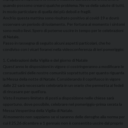
quando possono crearci qualche problema. Ne va della salute di tutti,
in modo particolare di quella dei più deboli e fragili.
Anch’io questa mattina sono risultato positivo al covid-19 e dovrò
osservare un periodo di isolamento. Per fortuna al momento i sintomi
sono molto lievi. Spero di poterne uscire in tempo per le celebrazioni
di Natale.
Passo in rassegna di seguito alcuni aspetti particolari, che ho
condiviso con i vicari foranei nella videoconferenza di ieri pomeriggio:
1. Celebrazioni della Vigilia e del giorno di Natale
Quest’anno le disposizioni in vigore ci costringeranno a modificare le
consuetudini delle nostre comunità soprattutto per quanto riguarda
la Messa della notte di Natale. Considerando il coprifuoco in vigore
dalle 22 sarà necessario celebrarla in un orario che permetta ai fedeli
di rincasare per quell’ora.
Visto il numero limitato di posti a disposizione nelle chiese sarà
opportuno, dove possibile, celebrare nel pomeriggio-prima serata la
Messa Vespertina della Vigilia di Natale.
Al momento non sappiamo se vi saranno delle deroghe alla norma per
cui il 25,26 dicembre e 1 gennaio non è consentito uscire dal proprio