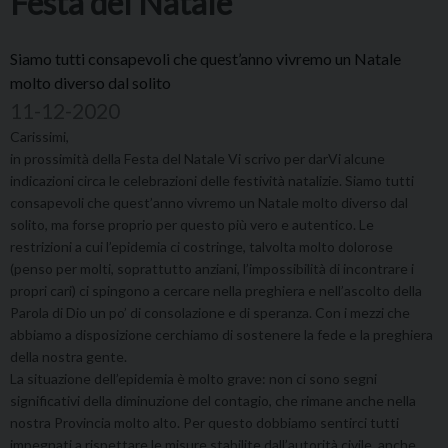
Festa del Natale
Siamo tutti consapevoli che quest’anno vivremo un Natale
molto diverso dal solito
11-12-2020
Carissimi,
in prossimità della Festa del Natale Vi scrivo per darVi alcune
indicazioni circa le celebrazioni delle festività natalizie. Siamo tutti
consapevoli che quest’anno vivremo un Natale molto diverso dal
solito, ma forse proprio per questo più vero e autentico. Le
restrizioni a cui l’epidemia ci costringe, talvolta molto dolorose
(penso per molti, soprattutto anziani, l’impossibilità di incontrare i
propri cari) ci spingono a cercare nella preghiera e nell’ascolto della
Parola di Dio un po’ di consolazione e di speranza. Con i mezzi che
abbiamo a disposizione cerchiamo di sostenere la fede e la preghiera
della nostra gente.
La situazione dell’epidemia è molto grave: non ci sono segni
significativi della diminuzione del contagio, che rimane anche nella
nostra Provincia molto alto. Per questo dobbiamo sentirci tutti
impegnati a rispettare le misure stabilite dall’autorità civile, anche