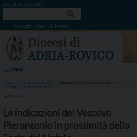
Skip
giovedì 06 agosto 2026
to
Search
content
Contatti
Orari Ss. Messe
Menu
HOME
»
INTERVENTI DEL VESCOVO
»
LE INDICAZIONI DEL VESCOVO PIERANTONIO IN
PROSSIMITÀ DELLA FESTA DEL NATALE
INTERVENTO
Le indicazioni del Vescovo
Pierantonio in prossimità della