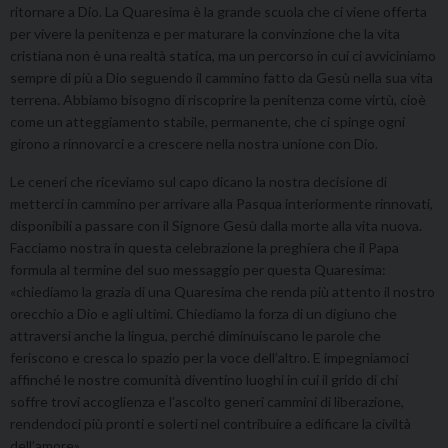
ritornare a Dio. La Quaresima è la grande scuola che ci viene offerta
per vivere la penitenza e per maturare la convinzione che la vita
cristiana non è una realtà statica, ma un percorso in cui ci avviciniamo
sempre di più a Dio seguendo il cammino fatto da Gesù nella sua vita
terrena. Abbiamo bisogno di riscoprire la penitenza come virtù, cioè
come un atteggiamento stabile, permanente, che ci spinge ogni
girono a rinnovarci e a crescere nella nostra unione con Dio.
Le ceneri che riceviamo sul capo dicano la nostra decisione di
metterci in cammino per arrivare alla Pasqua interiormente rinnovati,
disponibili a passare con il Signore Gesù dalla morte alla vita nuova.
Facciamo nostra in questa celebrazione la preghiera che il Papa
formula al termine del suo messaggio per questa Quaresima:
«chiediamo la grazia di una Quaresima che renda più attento il nostro
orecchio a Dio e agli ultimi. Chiediamo la forza di un digiuno che
attraversi anche la lingua, perché diminuiscano le parole che
feriscono e cresca lo spazio per la voce dell’altro. E impegniamoci
affinché le nostre comunità diventino luoghi in cui il grido di chi
soffre trovi accoglienza e l’ascolto generi cammini di liberazione,
rendendoci più pronti e solerti nel contribuire a edificare la civiltà
dell’amore».