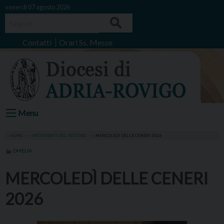
Skip
venerdì 07 agosto 2026
to
Search
content
Contatti
Orari Ss. Messe
Menu
HOME
»
INTERVENTI DEL VESCOVO
»
MERCOLEDÌ DELLE CENERI 2026
OMELIA
MERCOLEDÌ DELLE CENERI
2026