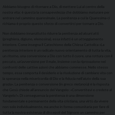
Abbiamo bisogno di ritornare a Dio, di mettere Lui al centro della
nostra vita: è questa la consapevolezza che dobbiamo maturare per
entrare nel cammino quaresimale. La penitenza a cui la Quaresima ci
richiama è proprio questo sforzo di convertirci per tornare a Dio.
Non dobbiamo innanzitutto ridurre la penitenza ad alcuni atti
(preghiera, digiuno, elemosina), essa infatti è un atteggiamento
interiore. Come insegna il Catechismo della Chiesa Cattolica «La
penitenza interiore è un radicale nuovo orientamento di tutta la vita,
un ritorno, una conversione a Dio con tutto il cuore, una rottura con il
peccato, un’avversione per il male, insieme con la riprovazione nei
confronti delle cattive azioni che abbiamo commesse. Nello stesso
tempo, essa comporta il desiderio e la risoluzione di cambiare vita con
la speranza nella misericordia di Dio e la fiducia nell’aiuto della sua
grazia». La penitenza o conversione (in greco
metanoia
) è la risposta
che Gesù chiede all’annuncio del Vangelo: «Convertitevi e credete al
Vangelo!». Di conseguenza la penitenza è una dimensione
fondamentale e permanente della vita cristiana, una virtù da vivere
non solo individualmente, ma anche in forma comunitaria per fare di
tutta la nostra esistenza di discepoli del Signore un cammino per