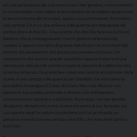
piccola partecipavo alle sue messe con i miei genitori, e nel momento
in cui mia madre o mio padre si accostavano ad accogliere la particola,
io ancora stretta alle loro mani, sapevo cosa attendermi. Attendevo
una carezza. Ed ecco che arrivava sulla guancia accompagnata dal
sorriso dolce di don Elio. Una carezza che don Elio faceva a tutti noi
bambini, che accompagnavamo i nostri genitori all’eucarestia,
sempre. E questo era fatto di grande felicità per noi, incuriositi dal
mistero del sacramento che ancora non avevamo ricevuto. Un
sacramento che questo grande sacerdote sapeva tradurre in una
carezza per i più piccoli, avendo proprio la capacità di cogliere la vera
essenza del gesto. L’eucarestia è come una carezza al cuore per chi la
riceve, è una carezza sulla guancia per i bambini che non hanno la
possibilità di mangiare il Corpo di Cristo. Non solo. Ricordo con
piacere le sue omelie, profonde e sincere, che attingevano
costantemente dal greco e dal latino. Purtroppo, con mio grande
dispiacere, domani non potrò essere presente al suo funerale, ma
con questa email ho voluto condividere con Lei un ricordo, un
pensiero e restituire una carezza a don Elio, che mancherà tanto a
tutti noi».