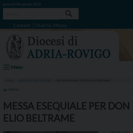
Skip
giovedì 06 agosto 2026
to
Search
content
Contatti
Orari Ss. Messe
Menu
HOME
»
INTERVENTI DEL VESCOVO
»
MESSA ESEQUIALE PER DON ELIO BELTRAME
OMELIA
MESSA ESEQUIALE PER DON
ELIO BELTRAME