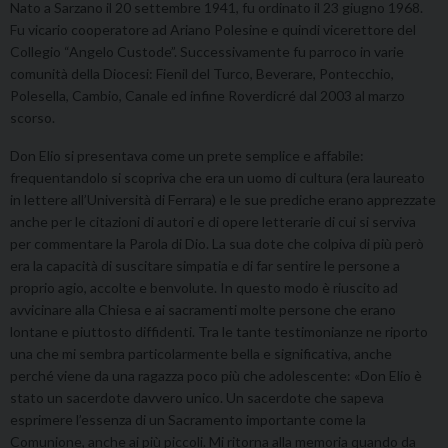
Nato a Sarzano il 20 settembre 1941, fu ordinato il 23 giugno 1968.
Fu vicario cooperatore ad Ariano Polesine e quindi vicerettore del
Collegio “Angelo Custode”. Successivamente fu parroco in varie
comunità della Diocesi: Fienil del Turco, Beverare, Pontecchio,
Polesella, Cambio, Canale ed infine Roverdicré dal 2003 al marzo
scorso.
Don Elio si presentava come un prete semplice e affabile:
frequentandolo si scopriva che era un uomo di cultura (era laureato
in lettere all’Università di Ferrara) e le sue prediche erano apprezzate
anche per le citazioni di autori e di opere letterarie di cui si serviva
per commentare la Parola di Dio. La sua dote che colpiva di più però
era la capacità di suscitare simpatia e di far sentire le persone a
proprio agio, accolte e benvolute. In questo modo è riuscito ad
avvicinare alla Chiesa e ai sacramenti molte persone che erano
lontane e piuttosto diffidenti. Tra le tante testimonianze ne riporto
una che mi sembra particolarmente bella e significativa, anche
perché viene da una ragazza poco più che adolescente: «Don Elio è
stato un sacerdote davvero unico. Un sacerdote che sapeva
esprimere l’essenza di un Sacramento importante come la
Comunione, anche ai più piccoli. Mi ritorna alla memoria quando da