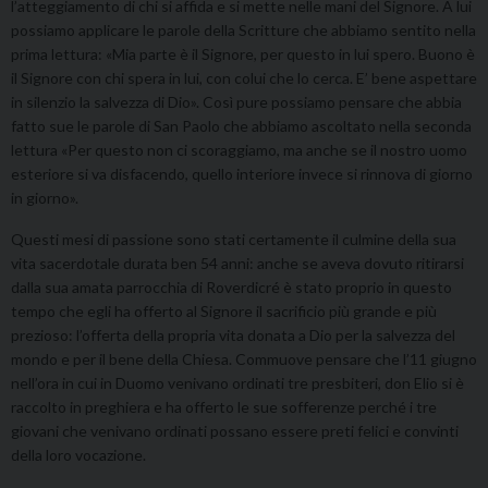
l’atteggiamento di chi si affida e si mette nelle mani del Signore. A lui
possiamo applicare le parole della Scritture che abbiamo sentito nella
prima lettura: «Mia parte è il Signore, per questo in lui spero. Buono è
il Signore con chi spera in lui, con colui che lo cerca. E’ bene aspettare
in silenzio la salvezza di Dio». Così pure possiamo pensare che abbia
fatto sue le parole di San Paolo che abbiamo ascoltato nella seconda
lettura «Per questo non ci scoraggiamo, ma anche se il nostro uomo
esteriore si va disfacendo, quello interiore invece si rinnova di giorno
in giorno».
Questi mesi di passione sono stati certamente il culmine della sua
vita sacerdotale durata ben 54 anni: anche se aveva dovuto ritirarsi
dalla sua amata parrocchia di Roverdicré è stato proprio in questo
tempo che egli ha offerto al Signore il sacrificio più grande e più
prezioso: l’offerta della propria vita donata a Dio per la salvezza del
mondo e per il bene della Chiesa. Commuove pensare che l’11 giugno
nell’ora in cui in Duomo venivano ordinati tre presbiteri, don Elio si è
raccolto in preghiera e ha offerto le sue sofferenze perché i tre
giovani che venivano ordinati possano essere preti felici e convinti
della loro vocazione.