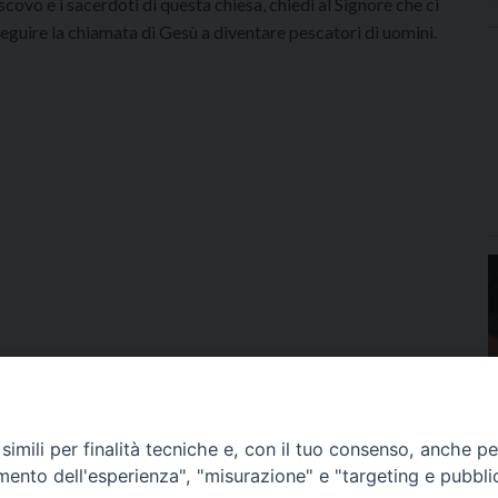
scovo e i sacerdoti di questa chiesa, chiedi al Signore che ci
seguire la chiamata di Gesù a diventare pescatori di uomini.
imili per finalità tecniche e, con il tuo consenso, anche per 
amento dell'esperienza", "misurazione" e "targeting e pubbli