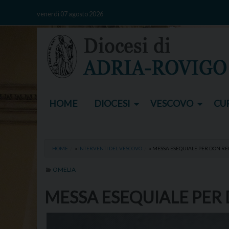
Skip
venerdì 07 agosto 2026
to
content
HOME
DIOCESI
VESCOVO
CUR
HOME
»
INTERVENTI DEL VESCOVO
»
MESSA ESEQUIALE PER DON RE
OMELIA
MESSA ESEQUIALE PER