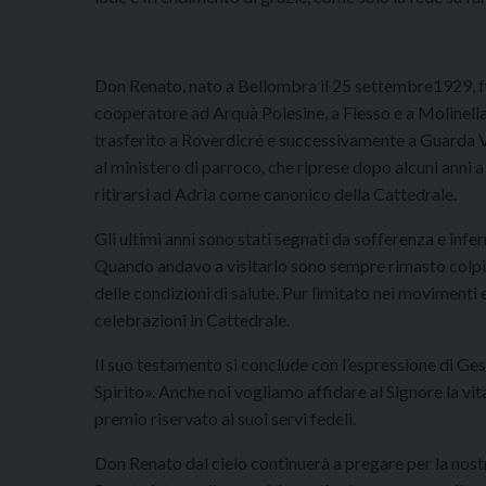
Don Renato, nato a Bellombra il 25 settembre1929, fu
cooperatore ad Arquà Polesine, a Fiesso e a Molinella
trasferito a Roverdicré e successivamente a Guarda Ve
al ministero di parroco, che riprese dopo alcuni anni
ritirarsi ad Adria come canonico della Cattedrale.
Gli ultimi anni sono stati segnati da sofferenza e infe
Quando andavo a visitarlo sono sempre rimasto colpit
delle condizioni di salute. Pur limitato nei movimenti e 
celebrazioni in Cattedrale.
Il suo testamento si conclude con l’espressione di Ge
Spirito». Anche noi vogliamo affidare al Signore la vita 
premio riservato ai suoi servi fedeli.
Don Renato dal cielo continuerà a pregare per la nost