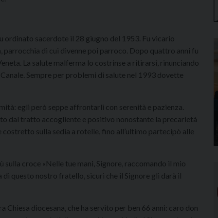
 ordinato sacerdote il 28 giugno del 1953. Fu vicario
, parrocchia di cui divenne poi parroco. Dopo quattro anni fu
neta. La salute malferma lo costrinse a ritirarsi, rinunciando
 a Canale. Sempre per problemi di salute nel 1993 dovette
rmità: egli però seppe affrontarli con serenità e pazienza.
o dal tratto accogliente e positivo nonostante la precarietà
costretto sulla sedia a rotelle, fino all’ultimo partecipò alle
sù sulla croce «Nelle tue mani, Signore, raccomando il mio
di questo nostro fratello, sicuri che il Signore gli darà il
ra Chiesa diocesana, che ha servito per ben 66 anni: caro don