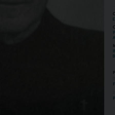
O
E
O
P
I
I
B
0
2
P