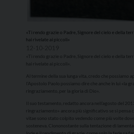
«Ti rendo grazie o Padre, Signore del cielo e della terr
hai rivelate ai piccoli»
12-10-2019
«Ti rendo grazie o Padre, Signore del cielo e della terr
hai rivelate ai piccoli».
Al termine della sua lunga vita, credo che possiamo 
l’Apostolo Paolo possiamo dire che anche in lui «la gra
ringraziamento, per la gloria di Dio».
Il suo testamento, redatto ancora nell’agosto del 201
ringraziamento» ancora più significativo se si pensa ch
vitae sono stato colpito vedendo come più volte dovet
sosteneva. Ciononostante sulla tentazione di lamentars
lode e il rendimento di grazie, come solo la fede sa far