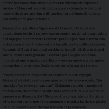
perché ha riconosciuto nella sua vita una chiamata del Signore a
servire la Chiesa ed ha corrisposto a questa chiamata rendendosi
disponibile ad un cammino di discernimento e di formazione, lungo
(sei anni!) e non privo di fatiche.
Alessandro oggi offre al Signore e alla Chiesa tutta la sua vita:
questo dono totale di sé trova espressione in modo tutto particolare
nell’impegno di abbracciare il celibato per il Regno. Non si tratta solo
di rinunciare al matrimonio e ad una famiglia, ma in positivo di seguire
l’esempio di Gesù di essere al servizio dei fratelli nella libertà da altri
vincoli umani e nella gratuità. Il celibato per il Regno non è una
rinuncia ad amare, ma la possibilità di vivere un amore grande, quello
stesso tipo di amore che Gesù ha vissuto nella sua vita terrena.
Proprio per essere disponibile ad assumere questi impegni,
Alessandro è stato scelto e per questo ora viene consacrato. Che
cosa significa «viene consacrato»? Ci aiutano a capirlo le parole del
profeta Isaia che abbiamo sentito nella prima lettura: «Lo Spirito del
Signore è su di me, perché il Signore mi ha consacrato con l’unzione,
mi ha mandato a portare il lieto annunzio ai miseri, a fasciare le piaghe
dei cuori spezzati, a proclamare la libertà degli schiavi, la