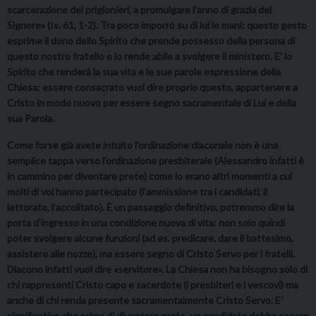
scarcerazione dei prigionieri, a promulgare l’anno di grazia del
Signore» (Is. 61, 1-2). Tra poco imporrò su di lui le mani: questo gesto
esprime il dono dello Spirito che prende possesso della persona di
questo nostro fratello e lo rende abile a svolgere il ministero. E’ lo
Spirito che renderà la sua vita e le sue parole espressione della
Chiesa: essere consacrato vuol dire proprio questo, appartenere a
Cristo in modo nuovo per essere segno sacramentale di Lui e della
sua Parola.
Come forse già avete intuito l’ordinazione diaconale non è una
semplice tappa verso l’ordinazione presbiterale (Alessandro infatti è
in cammino per diventare prete) come lo erano altri momenti a cui
molti di voi hanno partecipato (l’ammissione tra i candidati, il
lettorato, l’accolitato). È un passaggio definitivo, potremmo dire la
porta d’ingresso in una condizione nuova di vita: non solo quindi
poter svolgere alcune funzioni (ad es. predicare, dare il battesimo,
assistere alle nozze), ma essere segno di Cristo Servo per i fratelli.
Diacono infatti vuol dire «servitore». La Chiesa non ha bisogno solo di
chi rappresenti Cristo capo e sacerdote (i presbiteri e i vescovi) ma
anche di chi renda presente sacramentalmente Cristo Servo. E’
significativo che prima di diventare prete, un candidato debba essere