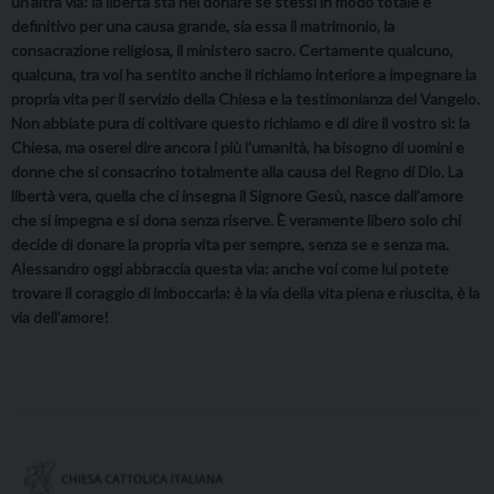
un’altra via: la libertà sta nel donare se stessi in modo totale e
definitivo per una causa grande, sia essa il matrimonio, la
consacrazione religiosa, il ministero sacro. Certamente qualcuno,
qualcuna, tra voi ha sentito anche il richiamo interiore a impegnare la
propria vita per il servizio della Chiesa e la testimonianza del Vangelo.
Non abbiate pura di coltivare questo richiamo e di dire il vostro sì: la
Chiesa, ma oserei dire ancora i più l’umanità, ha bisogno di uomini e
donne che si consacrino totalmente alla causa del Regno di Dio. La
libertà vera, quella che ci insegna il Signore Gesù, nasce dall’amore
che si impegna e si dona senza riserve. È veramente libero solo chi
decide di donare la propria vita per sempre, senza se e senza ma.
Alessandro oggi abbraccia questa via: anche voi come lui potete
trovare il coraggio di imboccarla: è la via della vita piena e riuscita, è la
via dell’amore!