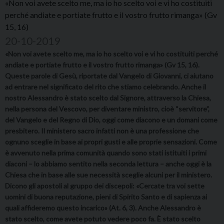
«Non voi avete scelto me, ma io ho scelto voi e vi ho costituiti
perché andiate e portiate frutto e il vostro frutto rimanga» (Gv
15, 16)
20-10-2019
«Non voi avete scelto me, ma io ho scelto voi e vi ho costituiti perché
andiate e portiate frutto e il vostro frutto rimanga» (Gv 15, 16).
Queste parole di Gesù, riportate dal Vangelo di Giovanni, ci aiutano
ad entrare nel significato del rito che stiamo celebrando. Anche il
nostro Alessandro è stato scelto dal Signore, attraverso la Chiesa,
nella persona del Vescovo, per diventare ministro, cioè “servitore”,
del Vangelo e del Regno di Dio, oggi come diacono e un domani come
presbitero. Il ministero sacro infatti non è una professione che
ognuno sceglie in base ai propri gusti e alle proprie sensazioni. Come
è avvenuto nella prima comunità quando sono stati istituiti i primi
diaconi – lo abbiamo sentito nella seconda lettura – anche oggi è la
Chiesa che in base alle sue necessità sceglie alcuni per il ministero.
Dicono gli apostoli al gruppo dei discepoli: «Cercate tra voi sette
uomini di buona reputazione, pieni di Spirito Santo e di sapienza ai
quali affideremo questo incarico» (At. 6, 3). Anche Alessandro è
stato scelto, come avete potuto vedere poco fa. È stato scelto