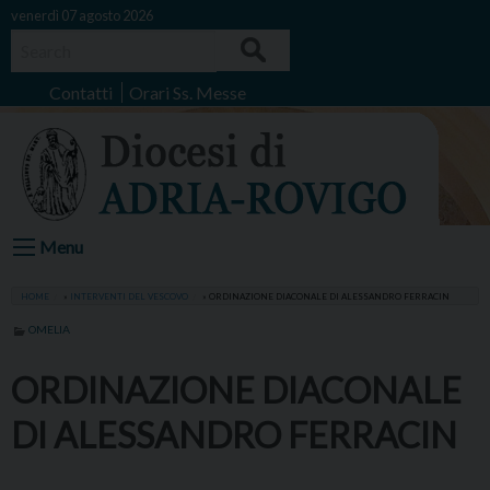
Skip
venerdì 07 agosto 2026
to
Search
content
Contatti
Orari Ss. Messe
Menu
HOME
»
INTERVENTI DEL VESCOVO
»
ORDINAZIONE DIACONALE DI ALESSANDRO FERRACIN
OMELIA
ORDINAZIONE DIACONALE
DI ALESSANDRO FERRACIN