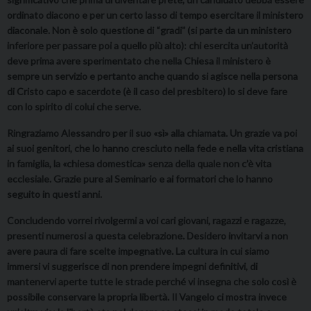
ordinato diacono e per un certo lasso di tempo esercitare il ministero
diaconale. Non è solo questione di “gradi” (si parte da un ministero
inferiore per passare poi a quello più alto): chi esercita un’autorità
deve prima avere sperimentato che nella Chiesa il ministero è
sempre un servizio e pertanto anche quando si agisce nella persona
di Cristo capo e sacerdote (è il caso del presbitero) lo si deve fare
con lo spirito di colui che serve.
Ringraziamo Alessandro per il suo «sì» alla chiamata. Un grazie va poi
ai suoi genitori, che lo hanno cresciuto nella fede e nella vita cristiana
in famiglia, la «chiesa domestica» senza della quale non c’è vita
ecclesiale. Grazie pure al Seminario e ai formatori che lo hanno
seguito in questi anni.
Concludendo vorrei rivolgermi a voi cari giovani, ragazzi e ragazze,
presenti numerosi a questa celebrazione. Desidero invitarvi a non
avere paura di fare scelte impegnative. La cultura in cui siamo
immersi vi suggerisce di non prendere impegni definitivi, di
mantenervi aperte tutte le strade perché vi insegna che solo così è
possibile conservare la propria libertà. Il Vangelo ci mostra invece