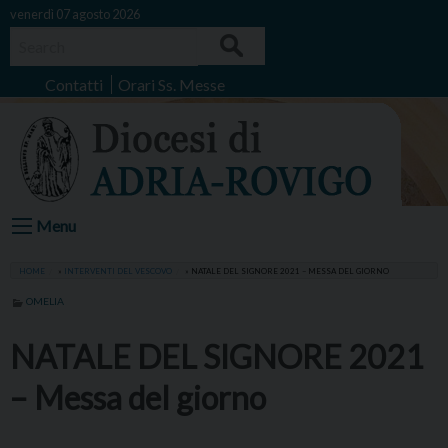
Skip
venerdì 07 agosto 2026
to
Search
content
Contatti
Orari Ss. Messe
Menu
HOME
»
INTERVENTI DEL VESCOVO
»
NATALE DEL SIGNORE 2021 – MESSA DEL GIORNO
OMELIA
NATALE DEL SIGNORE 2021
– Messa del giorno