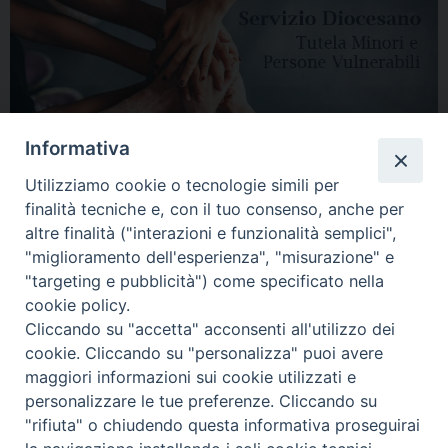
Informativa
Utilizziamo cookie o tecnologie simili per
finalità tecniche e, con il tuo consenso, anche per
altre finalità ("interazioni e funzionalità semplici",
"miglioramento dell'esperienza", "misurazione" e
"targeting e pubblicità") come specificato nella
HOME
DIOCESI
VESCOVO
CURIA VESCOVILE
NEWS
cookie policy.
Cliccando su "accetta" acconsenti all'utilizzo dei
APPUNTAMENTI
CONTATTI
SERVIZIO ANTENATI
cookie. Cliccando su "personalizza" puoi avere
maggiori informazioni sui cookie utilizzati e
Copyright © 2018 - 2021
Diocesi di Adria Rovigo.
All Rights Reserved.
personalizzare le tue preferenze. Cliccando su
"rifiuta" o chiudendo questa informativa proseguirai