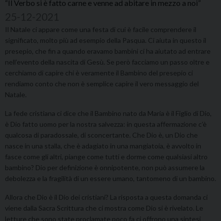
“Il Verbo si è fatto carne e venne ad abitare in mezzo a noi”
25-12-2021
Il Natale ci appare come una festa di cui è facile comprendere il
significato, molto più ad esempio della Pasqua. Ci aiuta in questo il
presepio, che fin a quando eravamo bambini ci ha aiutato ad entrare
nell’evento della nascita di Gesù. Se però facciamo un passo oltre e
cerchiamo di capire chi è veramente il Bambino del presepio ci
rendiamo conto che non è semplice capire il vero messaggio del
Natale.
La fede cristiana ci dice che il Bambino nato da Maria è il Figlio di Dio,
è Dio fatto uomo per la nostra salvezza: in questa affermazione c’è
qualcosa di paradossale, di sconcertante. Che Dio è, un Dio che
nasce in una stalla, che è adagiato in una mangiatoia, è avvolto in
fasce come gli altri, piange come tutti e dorme come qualsiasi altro
bambino? Dio per definizione è onnipotente, non può assumere la
debolezza e la fragilità di un essere umano, tantomeno di un bambino.
Allora che Dio è il Dio dei cristiani? La risposta a questa domanda ci
viene dalla Sacra Scrittura che ci mostra come Dio si è rivelato. Le
letture che sono state proclamate poco fa ci offrono una sintesi