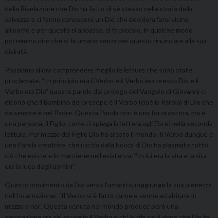
della Rivelazione che Dio ha fatto di sé stesso nella storia della
salvezza e ci fanno conoscere un Dio che desidera farsi vicino
all’uomo e per questo si abbassa, si fa piccolo, in qualche modo
potremmo dire che si fa umano senza per questo rinunciare alla sua
divinità.
Possiamo allora comprendere meglio le letture che sono state
proclamate. “In principio era il Verbo e il Verbo era presso Dio e il
Verbo era Dio” queste parole del prologo del Vangelo di Giovanni ci
dicono che il Bambino del presepe è il Verbo (cioè la Parola) di Dio che
da sempre è nel Padre. Questa Parola non è una forza oscura, ma è
una persona, il Figlio, come ci spiega la lettera agli Ebrei nella seconda
lettura. Per mezzo del Figlio Dio ha creato il mondo. Il Verbo dunque è
una Parola creatrice, che uscita dalla bocca di Dio ha plasmato tutto
ciò che esiste e lo mantiene nell’esistenza: “In lui era la vita e la vita
era la luce degli uomini”.
Questo movimento da Dio verso l’umanità, raggiunge la sua pienezza
nell’incarnazione: “Il Verbo si è fatto carne e venne ad abitare in
mezzo a noi”. Questa venuta nel mondo produce però una
separazione tra chi accoglie il Verbo e chi lo rifiuta: il dono che Dio fa