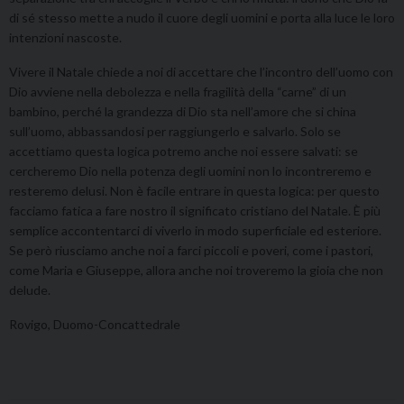
di sé stesso mette a nudo il cuore degli uomini e porta alla luce le loro
intenzioni nascoste.
Vivere il Natale chiede a noi di accettare che l’incontro dell’uomo con
Dio avviene nella debolezza e nella fragilità della “carne” di un
bambino, perché la grandezza di Dio sta nell’amore che si china
sull’uomo, abbassandosi per raggiungerlo e salvarlo. Solo se
accettiamo questa logica potremo anche noi essere salvati: se
cercheremo Dio nella potenza degli uomini non lo incontreremo e
resteremo delusi. Non è facile entrare in questa logica: per questo
facciamo fatica a fare nostro il significato cristiano del Natale. È più
semplice accontentarci di viverlo in modo superficiale ed esteriore.
Se però riusciamo anche noi a farci piccoli e poveri, come i pastori,
come Maria e Giuseppe, allora anche noi troveremo la gioia che non
delude.
Rovigo, Duomo-Concattedrale