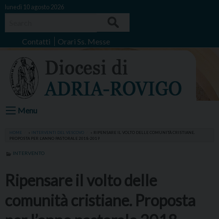
Skip
lunedì 10 agosto 2026
to
Search
content
Contatti
Orari Ss. Messe
Menu
HOME
»
INTERVENTI DEL VESCOVO
»
RIPENSARE IL VOLTO DELLE COMUNITÀ CRISTIANE.
PROPOSTA PER L’ANNO PASTORALE 2018-2019
INTERVENTO
Ripensare il volto delle
comunità cristiane. Proposta