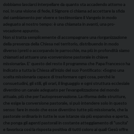
dobbiamo lasciarci interpellare da quanto sta accadendo attorno a
noi. In una visione di fede, il Signore ci chiama ad accettare la sfida
del cambiamento per vivere e testimoniare il Vangelo in modo
adeguato al nostro tempo: è una chiamata in avanti, una pro-
vocazione appunto.
Non si tratta semplicemente di accompagnare una riorganizzazione
della presenza della Chiesa nel territorio, distribuendo in modo
diverso i preti o accorpando le parrocchie, ma più in profondità siamo
chiamati ad attuare una «conversione pastorale in chiave
missionaria». E’ questo del resto il programma che Papa Francesco ha
indicato a tutta la Chiesa all’inizio del suo Pontificato: «Sogno una
scelta missionaria capace di trasformare ogni cosa, perché le
consuetudini, gli stili, gli orari, il linguaggio e ogni struttura ecclesiale
diventino un canale adeguato per l’evangelizzazione del mondo
attuale, più che per l’autopreservazione. La riforma delle strutture,
che esige la conversione pastorale, si può intendere solo in questo
senso: fare in modo che esse diventino tutte più missionarie, che la
pastorale ordinaria in tutte le sue istanze sia più espansiva e aperta,
che ponga gli agenti pastorali in costante atteggiamento di “uscita”
e favorisca così la risposta positiva di tutti coloro ai quali Gesù offre