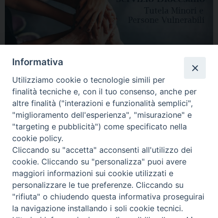
Informativa
Utilizziamo cookie o tecnologie simili per
finalità tecniche e, con il tuo consenso, anche per
altre finalità ("interazioni e funzionalità semplici",
"miglioramento dell'esperienza", "misurazione" e
"targeting e pubblicità") come specificato nella
HOME
DIOCESI
VESCOVO
CURIA VESCOVILE
NEWS
cookie policy.
Cliccando su "accetta" acconsenti all'utilizzo dei
APPUNTAMENTI
CONTATTI
SERVIZIO ANTENATI
cookie. Cliccando su "personalizza" puoi avere
maggiori informazioni sui cookie utilizzati e
Copyright © 2018 - 2021
Diocesi di Adria Rovigo.
All Rights Reserved.
personalizzare le tue preferenze. Cliccando su
"rifiuta" o chiudendo questa informativa proseguirai
la navigazione installando i soli cookie tecnici.