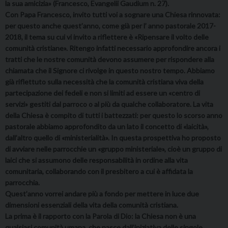
la sua amicizia» (Francesco, Evangelii Gaudium n. 27).
Con Papa Francesco, invito tutti voi a sognare una Chiesa rinnovata:
per questo anche quest’anno, come già per l’ anno pastorale 2017-
2018, il tema su cui vi invito a riflettere è «Ripensare il volto delle
comunità cristiane». Ritengo infatti necessario approfondire ancora i
tratti che le nostre comunità devono assumere per rispondere alla
chiamata che il Signore ci rivolge in questo nostro tempo. Abbiamo
già riflettuto sulla necessità che la comunità cristiana viva della
partecipazione dei fedeli e non si limiti ad essere un «centro di
servizi» gestiti dal parroco o al più da qualche collaboratore. La vita
della Chiesa è compito di tutti i battezzati: per questo lo scorso anno
pastorale abbiamo approfondito da un lato il concetto di «laicità»,
dall’altro quello di «ministerialità». In questa prospettiva ho proposto
di avviare nelle parrocchie un «gruppo ministeriale», cioè un gruppo di
laici che si assumono delle responsabilità in ordine alla vita
comunitaria, collaborando con il presbitero a cui è affidata la
parrocchia.
Quest’anno vorrei andare più a fondo per mettere in luce due
dimensioni essenziali della vita della comunità cristiana.
La prima è il rapporto con la Parola di Dio: la Chiesa non è una
qualsiasi comunità umana, che nasce dall’iniziativa delle singole