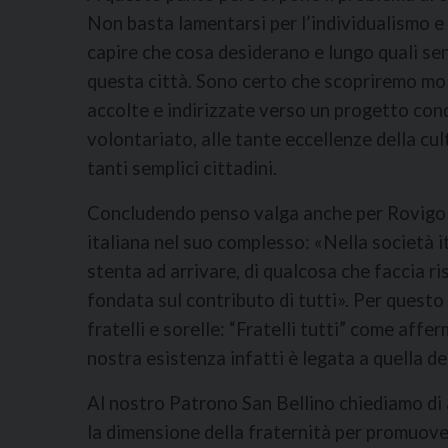
Non basta lamentarsi per l’individualismo e 
capire che cosa desiderano e lungo quali s
questa città. Sono certo che scopriremo mol
accolte e indirizzate verso un progetto con
volontariato, alle tante eccellenze della cul
tanti semplici cittadini.
Concludendo penso valga anche per Rovigo 
italiana nel suo complesso: «Nella società it
stenta ad arrivare, di qualcosa che faccia ri
fondata sul contributo di tutti». Per quest
fratelli e sorelle: “Fratelli tutti” come affe
nostra esistenza infatti è legata a quella d
Al nostro Patrono San Bellino chiediamo di a
la dimensione della fraternità per promuov