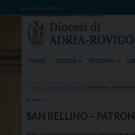
Skip
giovedì 06 agosto 2026
to
content
HOME
DIOCESI
VESCOVO
CUR
HOME
»
INTERVENTI DEL VESCOVO
»
SAN BELLINO – PATRONO DELLA 
OMELIA
SAN BELLINO – PATRON
«Che cosa può fare di Rovigo una comunità aperta e 