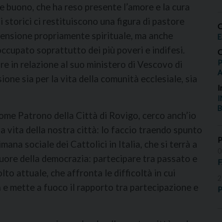
e buono, che ha reso presente l’amore e la cura
i storici ci restituiscono una figura di pastore
O
mensione propriamente spirituale, ma anche
E
eoccupato soprattutto dei più poveri e indifesi.
O
P
e in relazione al suo ministero di Vescovo di
sione sia per la vita della comunità ecclesiale, sia
I
I
B
come Patrono della Città di Rovigo, cerco anch’io
la vita della nostra città: lo faccio traendo spunto
na sociale dei Cattolici in Italia, che si terrà a
0
 cuore della democrazia: partecipare tra passato e
lto attuale, che affronta le difficoltà in cui
2
e mette a fuoco il rapporto tra partecipazione e
P