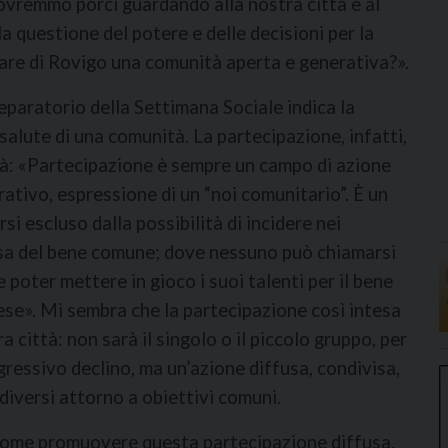
vremmo porci guardando alla nostra città e al
 questione del potere e delle decisioni per la
fare di Rovigo una comunità aperta e generativa?».
paratorio della Settimana Sociale indica la
alute di una comunità. La partecipazione, infatti,
tà: «Partecipazione è sempre un campo di azione
erativo, espressione di un “noi comunitario”. È un
i escluso dalla possibilità di incidere nei
fesa del bene comune; dove nessuno può chiamarsi
 poter mettere in gioco i suoi talenti per il bene
aese». Mi sembra che la partecipazione così intesa
 città: non sarà il singolo o il piccolo gruppo, per
gressivo declino, ma un’azione diffusa, condivisa,
diversi attorno a obiettivi comuni.
 come promuovere questa partecipazione diffusa.