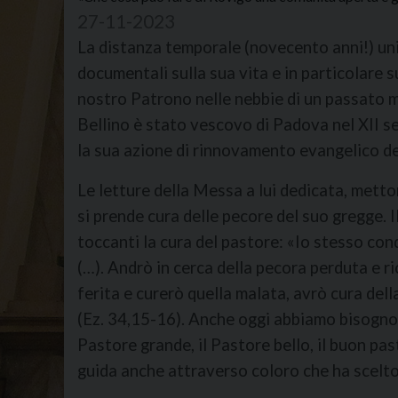
27-11-2023
La distanza temporale (novecento anni!) unita
documentali sulla sua vita e in particolare su
nostro Patrono nelle nebbie di un passato m
Bellino è stato vescovo di Padova nel XII sec
la sua azione di rinnovamento evangelico de
Le letture della Messa a lui dedicata, metton
si prende cura delle pecore del suo gregge. 
toccanti la cura del pastore: «I
o stesso cond
(…). Andrò in cerca della pecora perduta e ri
ferita e curerò quella malata, avrò cura dell
(Ez. 34,15-16). Anche oggi abbiamo bisogno d
Pastore grande, il Pastore bello, il buon pa
guida anche attraverso coloro che ha scelto