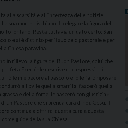
 alla scarsità e all’incertezza delle notizie
lla sua morte, rischiano di relegare la figura del
olto lontano. Resta tuttavia un dato certo: San
olo e si è distinto per il suo zelo pastorale e per
lla Chiesa patavina.
o in rilievo la figura del Buon Pastore, colui che
Il profeta Ezechiele descrive con espressioni
urrò le mie pecore al pascolo e io le farò riposare
condurrò all’ovile quella smarrita, fascerò quella
a grassa e della forte; le pascerò con giustizia»
i un Pastore che si prenda cura di noi: Gesù, il
store continua a offrirci questa cura e questa
 come guide della sua Chiesa.