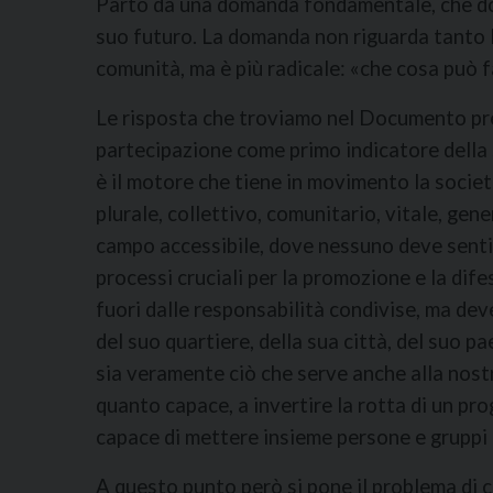
Parto da una domanda fondamentale, che do
suo futuro. La domanda non riguarda tanto la
comunità, ma è più radicale: «che cosa può 
Le risposta che troviamo nel Documento pre
partecipazione come primo indicatore della s
è il motore che tiene in movimento la socie
plurale, collettivo, comunitario, vitale, gen
campo accessibile, dove nessuno deve sentirs
processi cruciali per la promozione e la di
fuori dalle responsabilità condivise, ma deve
del suo quartiere, della sua città, del suo p
sia veramente ciò che serve anche alla nostra
quanto capace, a invertire la rotta di un pro
capace di mettere insieme persone e gruppi 
A questo punto però si pone il problema di