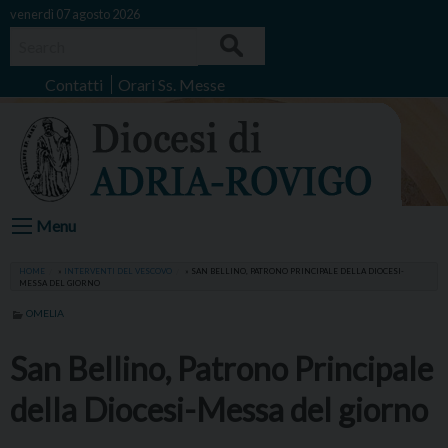
Skip
venerdì 07 agosto 2026
to
Search
content
Contatti
Orari Ss. Messe
Menu
HOME
»
INTERVENTI DEL VESCOVO
»
SAN BELLINO, PATRONO PRINCIPALE DELLA DIOCESI-
MESSA DEL GIORNO
OMELIA
San Bellino, Patrono Principale
della Diocesi-Messa del giorno