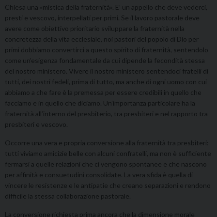
Chiesa una «mistica della fraternità». E’ un appello che deve vederci,
presti e vescovo, interpellati per primi. Se il lavoro pastorale deve
avere come obiettivo prioritario sviluppare la fraternità nella
concretezza della vita ecclesiale, noi pastori del popolo di Dio per
primi dobbiamo convertirci a questo spirito di fraternità, sentendolo
come un’esigenza fondamentale da cui dipende la fecondità stessa
del nostro ministero. Vivere il nostro ministero sentendoci fratelli di
tutti, dei nostri fedeli, prima di tutto, ma anche di ogni uomo con cui
abbiamo a che fare è la premessa per essere credibili in quello che
facciamo e in quello che diciamo. Un’importanza particolare ha la
fraternità all’interno del presbiterio, tra presbiteri e nel rapporto tra
presbiteri e vescovo.
Occorre una vera e propria conversione alla fraternità tra presbiteri:
tutti viviamo amicizie belle con alcuni confratelli, ma non è sufficiente
fermarsi a quelle relazioni che ci vengono spontanee e che nascono
per affinità e consuetudini consolidate. La vera sfida è quella di
vincere le resistenze e le antipatie che creano separazioni e rendono
difficile la stessa collaborazione pastorale.
La conversione richiesta prima ancora che la dimensione morale