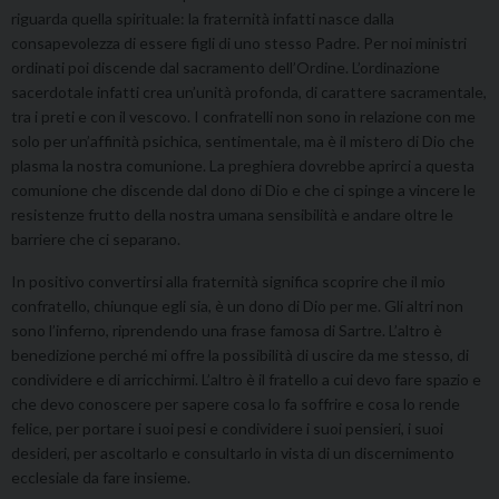
riguarda quella spirituale: la fraternità infatti nasce dalla
consapevolezza di essere figli di uno stesso Padre. Per noi ministri
ordinati poi discende dal sacramento dell’Ordine. L’ordinazione
sacerdotale infatti crea un’unità profonda, di carattere sacramentale,
tra i preti e con il vescovo. I confratelli non sono in relazione con me
solo per un’affinità psichica, sentimentale, ma è il mistero di Dio che
plasma la nostra comunione. La preghiera dovrebbe aprirci a questa
comunione che discende dal dono di Dio e che ci spinge a vincere le
resistenze frutto della nostra umana sensibilità e andare oltre le
barriere che ci separano.
In positivo convertirsi alla fraternità significa scoprire che il mio
confratello, chiunque egli sia, è un dono di Dio per me. Gli altri non
sono l’inferno, riprendendo una frase famosa di Sartre. L’altro è
benedizione perché mi offre la possibilità di uscire da me stesso, di
condividere e di arricchirmi. L’altro è il fratello a cui devo fare spazio e
che devo conoscere per sapere cosa lo fa soffrire e cosa lo rende
felice, per portare i suoi pesi e condividere i suoi pensieri, i suoi
desideri, per ascoltarlo e consultarlo in vista di un discernimento
ecclesiale da fare insieme.