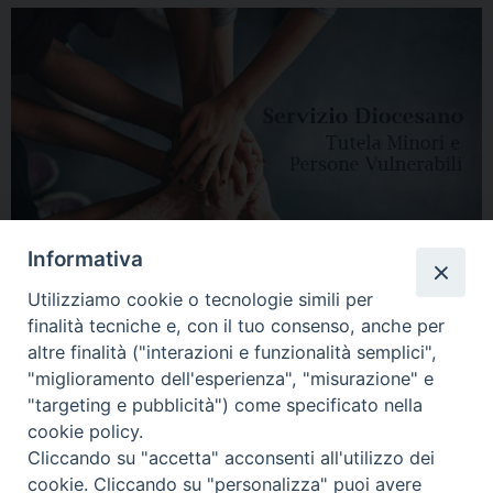
Informativa
Utilizziamo cookie o tecnologie simili per
finalità tecniche e, con il tuo consenso, anche per
altre finalità ("interazioni e funzionalità semplici",
"miglioramento dell'esperienza", "misurazione" e
"targeting e pubblicità") come specificato nella
HOME
DIOCESI
VESCOVO
CURIA VESCOVILE
NEWS
cookie policy.
Cliccando su "accetta" acconsenti all'utilizzo dei
APPUNTAMENTI
CONTATTI
SERVIZIO ANTENATI
cookie. Cliccando su "personalizza" puoi avere