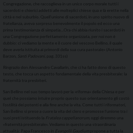
Congregazione, che raccoglieva in un unico corpo morale tutti i
sacerdoti e chierici addetti alle molteplici chiese qua e là erette nella
città e nel suburbio. Quell’unione di sacerdoti, in uno spirito nuovo di
fratellanza, aveva sorpreso benevolmente il popolo ed ecco una
prima testimonianza di simpatia…Ora chi abbia riunito i sacerdoti in
una Congregazione perfettamente organizzata, per noi non è
dubbio: ci vediamo la mente e il cuore del vescovo Bellino, il quale
deve averla istituita ai primordi della sua cura pastorale» (Antonio
Barzon,
Santi Padovani
, pag. 331ss)
Ringrazio don Alessandro Cavallarin, che ci ha fatto dono di questo
testo, che tocca un aspetto fondamentale della vita presbiterale: la
fraternità tra presbiteri.
San Bellino nel suo tempo lavorò per la «riforma» della Chiesa e per
quel che possiamo intuire proprio questo suo orientamento gli costò
l’ostilità dei potenti e alla fine anche la vita. Come tutti i riformatori,
San Bellino si prese a cuore la vita del clero e promosse l’unione tra i
suoi preti istituendo la
Fratalea cappellanorum,
oggi diremmo una
«fraternità presbiterale». Vediamo in questo una straordinaria
attualità: Papa Francesco in
Evangelii Gaudium
propone a tutta la