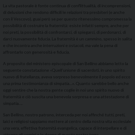
La vita pastorale è fonte continua di conflittualità, di incomprensioni,
di delusioni che rendono difficili le relazioni tra presbiteri (e anche
con il Vescovo), guai però se per questo ritenessimo compromessa la
possibilità di costruire la fraternità: esiste infatti sempre, anche per
noi preti, la possibilità di confrontarci, di spiegarci, di perdonarci, di
darci nuovamente fiducia. La fraternità è un cammino, spesso in salita
e che incontra anche interruzioni e ostacoli, ma vale la pena di
affrontarlo con generosità e fiducia.
A proposito del ministero episcopale di San Bellino abbiamo letto la
seguente constatazione «Quell’unione di sacerdoti, in uno spirito
nuovo di fratellanza, aveva sorpreso benevolmente il popolo ed ecco
una prima testimonianza di simpatia…». Quanto sarebbe bello anche
oggi sentire che la nostra gente coglie in noi uno spirito nuovo di
fraternità e ciò suscita una benevola sorpresa e una attestazione di
simpatia….
San Bellino, nostro patrono, interceda per noi affinché tutti, preti,
laici e religiosi sappiamo mettere al centro della nostra vita ecclesiale
una vera, effettiva fraternità evangelica, capace di interpellare e di
attrarre gli uomini e le donne di questa nostra terra.