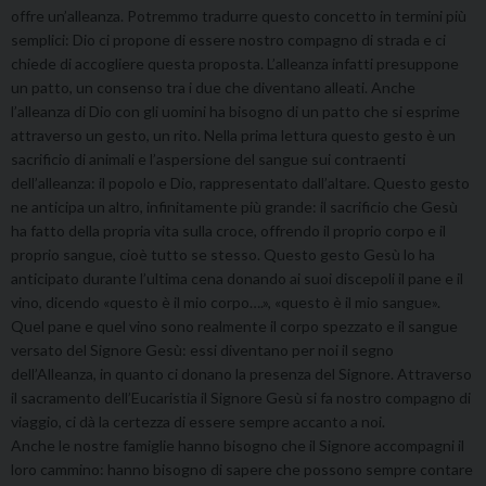
offre un’alleanza. Potremmo tradurre questo concetto in termini più
semplici: Dio ci propone di essere nostro compagno di strada e ci
chiede di accogliere questa proposta. L’alleanza infatti presuppone
un patto, un consenso tra i due che diventano alleati. Anche
l’alleanza di Dio con gli uomini ha bisogno di un patto che si esprime
attraverso un gesto, un rito. Nella prima lettura questo gesto è un
sacrificio di animali e l’aspersione del sangue sui contraenti
dell’alleanza: il popolo e Dio, rappresentato dall’altare. Questo gesto
ne anticipa un altro, infinitamente più grande: il sacrificio che Gesù
ha fatto della propria vita sulla croce, offrendo il proprio corpo e il
proprio sangue, cioè tutto se stesso. Questo gesto Gesù lo ha
anticipato durante l’ultima cena donando ai suoi discepoli il pane e il
vino, dicendo «questo è il mio corpo….», «questo è il mio sangue».
Quel pane e quel vino sono realmente il corpo spezzato e il sangue
versato del Signore Gesù: essi diventano per noi il segno
dell’Alleanza, in quanto ci donano la presenza del Signore. Attraverso
il sacramento dell’Eucaristia il Signore Gesù si fa nostro compagno di
viaggio, ci dà la certezza di essere sempre accanto a noi.
Anche le nostre famiglie hanno bisogno che il Signore accompagni il
loro cammino: hanno bisogno di sapere che possono sempre contare