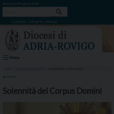
Skip
domenica 09 agosto 2026
to
Search
content
Contatti
Orari Ss. Messe
Menu
HOME
»
INTERVENTI DEL VESCOVO
»
SOLENNITÀ DEL CORPUS DOMINI
OMELIA
Solennità del Corpus Domini