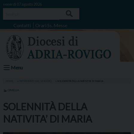
Skip
venerdì 07 agosto 2026
to
Search
content
Contatti
Orari Ss. Messe
Menu
HOME
»
INTERVENTI DEL VESCOVO
»
SOLENNITÀ DELLA NATIVITA’ DI MARIA
OMELIA
SOLENNITÀ DELLA
NATIVITA’ DI MARIA