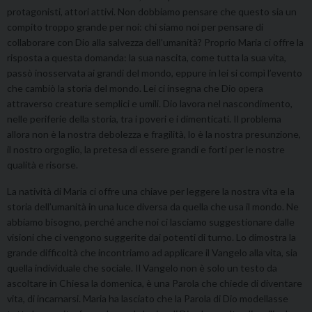
protagonisti, attori attivi. Non dobbiamo pensare che questo sia un
compito troppo grande per noi: chi siamo noi per pensare di
collaborare con Dio alla salvezza dell’umanità? Proprio Maria ci offre la
risposta a questa domanda: la sua nascita, come tutta la sua vita,
passò inosservata ai grandi del mondo, eppure in lei si compì l’evento
che cambiò la storia del mondo. Lei ci insegna che Dio opera
attraverso creature semplici e umili. Dio lavora nel nascondimento,
nelle periferie della storia, tra i poveri e i dimenticati. Il problema
allora non è la nostra debolezza e fragilità, lo è la nostra presunzione,
il nostro orgoglio, la pretesa di essere grandi e forti per le nostre
qualità e risorse.
La natività di Maria ci offre una chiave per leggere la nostra vita e la
storia dell’umanità in una luce diversa da quella che usa il mondo. Ne
abbiamo bisogno, perché anche noi ci lasciamo suggestionare dalle
visioni che ci vengono suggerite dai potenti di turno. Lo dimostra la
grande difficoltà che incontriamo ad applicare il Vangelo alla vita, sia
quella individuale che sociale. Il Vangelo non è solo un testo da
ascoltare in Chiesa la domenica, è una Parola che chiede di diventare
vita, di incarnarsi. Maria ha lasciato che la Parola di Dio modellasse