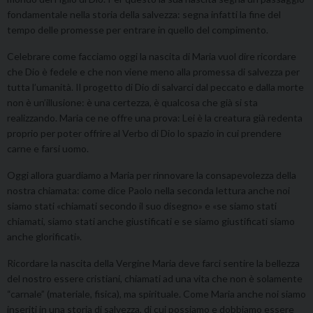
fondamentale nella storia della salvezza: segna infatti la fine del
tempo delle promesse per entrare in quello del compimento.
Celebrare come facciamo oggi la nascita di Maria vuol dire ricordare
che Dio è fedele e che non viene meno alla promessa di salvezza per
tutta l’umanità. Il progetto di Dio di salvarci dal peccato e dalla morte
non è un’illusione: è una certezza, è qualcosa che già si sta
realizzando. Maria ce ne offre una prova: Lei è la creatura già redenta
proprio per poter offrire al Verbo di Dio lo spazio in cui prendere
carne e farsi uomo.
Oggi allora guardiamo a Maria per rinnovare la consapevolezza della
nostra chiamata: come dice Paolo nella seconda lettura anche noi
siamo stati «chiamati secondo il suo disegno» e «se siamo stati
chiamati, siamo stati anche giustificati e se siamo giustificati siamo
anche glorificati».
Ricordare la nascita della Vergine Maria deve farci sentire la bellezza
del nostro essere cristiani, chiamati ad una vita che non è solamente
“carnale” (materiale, fisica), ma spirituale. Come Maria anche noi siamo
inseriti in una storia di salvezza, di cui possiamo e dobbiamo essere