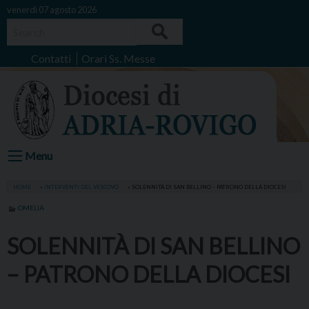
Skip
venerdì 07 agosto 2026
to
Search
content
Contatti
Orari Ss. Messe
Menu
HOME
»
INTERVENTI DEL VESCOVO
»
SOLENNITÀ DI SAN BELLINO – PATRONO DELLA DIOCESI
OMELIA
SOLENNITÀ DI SAN BELLINO
– PATRONO DELLA DIOCESI