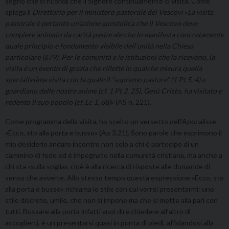
segno che ci ricorda che il Signore continuamente ci visita. Come
spiega il
Direttorio per il ministero pastorale dei Vescovi
«
La visita
pastorale è pertanto un’azione apostolica che il Vescovo deve
compiere animato da carità pastorale che lo manifesta concretamente
quale principio e fondamento visibile dell’unità nella Chiesa
particolare (679). Per le comunità e le istituzioni che la ricevono, la
visita è un evento di grazia che riflette in qualche misura quella
specialissima visita con la quale il “supremo pastore” (1 Pt 5, 4) e
guardiano delle nostre anime (cf. 1 Pt 2, 25), Gesù Cristo, ha visitato e
redento il suo popolo (cf. Lc 1, 68)
» (AS n. 221).
Come programma della visita, ho scelto un versetto dell’Apocalisse
«Ecco, sto alla porta e busso» (Ap 3,21). Sono parole che esprimono il
mio desiderio andare incontro non solo a chi è partecipe di un
cammino di fede ed è impegnato nella comunità cristiana, ma anche a
chi sta «sulla soglia», cioè è alla ricerca di risposte alle domande di
senso che avverte. Allo stesso tempo questa espressione «Ecco, sto
alla porta e busso» richiama lo stile con cui vorrei presentarmi: uno
stile discreto, umile, che non si impone ma che si mette alla pari con
tutti. Bussare alla porta infatti vuol dire chiedere all’altro di
accoglierti, è un presentarsi quasi in punta di piedi, affidandosi alla