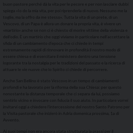
buon pastore perché dà la vita per le pecore e per non lasciare dubbi
spiega «Io do la mia vita, per poi riprenderla di nuovo. Nessuno me la
toglie, ma la offro da me stesso». Tutta la vita di un prete, di un
Vescovo, di un Papa è allora un donare la propria vita, è vivere un
«martirio» anche se non ci è chiesto di morire vittime della violenza e
dell’odio. È un martirio che oggi viviamo in particolare nell’accettare la
sfida di un cambiamento d’epoca che ci chiede in tempi
estremamente rapidi di rinnovare in profondità il nostro modo di
essere chiesa e di esercitare il ministero dentro una tensione
logorante tra la nostalgia per le tradizioni del passato e la ricerca di
attuare le vie nuove che lo Spirito ci chiede di percorrere.
Anche San Bellino è stato Vescovo in un tempo di cambiamenti
profondi e ha lavorato per la riforma della sua Chiesa: per questo
nonostante la distanza temporale che ci separa da lui, possiamo
sentirlo vicino e invocare con fiducia il suo aiuto. In particolare vorrei
invitarvi oggi a chiedere l’intercessione del nostro Santo Patrono per
la Visita pastorale che inizierò in Adria domenica prossima, 1a di
Avvento.
Ai suoi tempi non era ancora stata strutturata la prassi per il