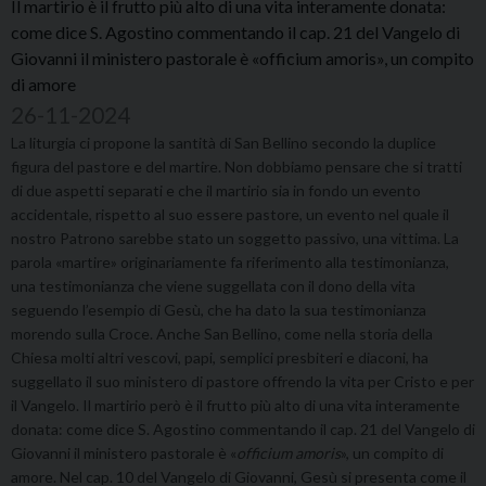
Il martirio è il frutto più alto di una vita interamente donata:
come dice S. Agostino commentando il cap. 21 del Vangelo di
Giovanni il ministero pastorale è «officium amoris», un compito
di amore
26-11-2024
La liturgia ci propone la santità di San Bellino secondo la duplice
figura del pastore e del martire. Non dobbiamo pensare che si tratti
di due aspetti separati e che il martirio sia in fondo un evento
accidentale, rispetto al suo essere pastore, un evento nel quale il
nostro Patrono sarebbe stato un soggetto passivo, una vittima. La
parola «martire» originariamente fa riferimento alla testimonianza,
una testimonianza che viene suggellata con il dono della vita
seguendo l’esempio di Gesù, che ha dato la sua testimonianza
morendo sulla Croce. Anche San Bellino, come nella storia della
Chiesa molti altri vescovi, papi, semplici presbiteri e diaconi, ha
suggellato il suo ministero di pastore offrendo la vita per Cristo e per
il Vangelo. Il martirio però è il frutto più alto di una vita interamente
donata: come dice S. Agostino commentando il cap. 21 del Vangelo di
Giovanni il ministero pastorale è «
officium amoris
», un compito di
amore. Nel cap. 10 del Vangelo di Giovanni, Gesù si presenta come il