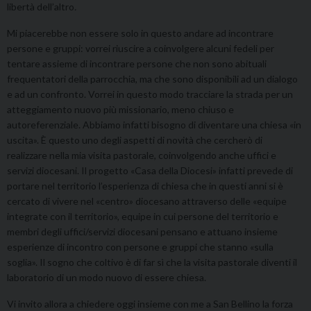
libertà dell’altro
.
Mi piacerebbe non essere solo in questo andare ad incontrare
persone e gruppi: vorrei riuscire a coinvolgere alcuni fedeli per
tentare assieme di incontrare persone che non sono abituali
frequentatori della parrocchia, ma che sono disponibili ad un dialogo
e ad un confronto. Vorrei in questo modo tracciare la strada per un
atteggiamento nuovo più missionario, meno chiuso e
autoreferenziale. Abbiamo infatti bisogno di diventare una chiesa «in
uscita». È questo uno degli aspetti di novità che cercherò di
realizzare nella mia visita pastorale, coinvolgendo anche uffici e
servizi diocesani. Il progetto «Casa della Diocesi» infatti prevede di
portare nel territorio l’esperienza di chiesa che in questi anni si è
cercato di vivere nel «centro» diocesano attraverso delle «equipe
integrate con il territorio», equipe in cui persone del territorio e
membri degli uffici/servizi diocesani pensano e attuano insieme
esperienze di incontro con persone e gruppi che stanno «sulla
soglia». Il sogno che coltivo è di far sì che la visita pastorale diventi il
laboratorio di un modo nuovo di essere chiesa.
Vi invito allora a chiedere oggi insieme con me a San Bellino la forza