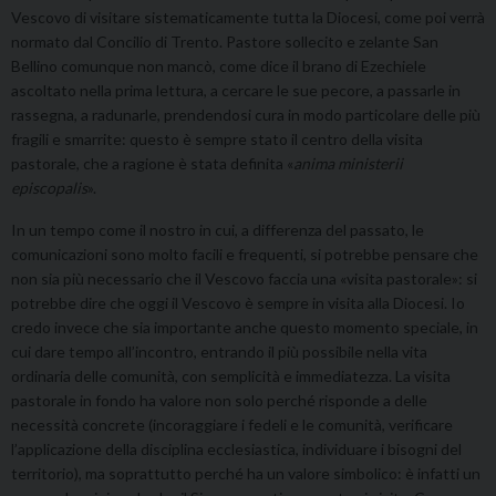
Vescovo di visitare sistematicamente tutta la Diocesi, come poi verrà
normato dal Concilio di Trento. Pastore sollecito e zelante San
Bellino comunque non mancò, come dice il brano di Ezechiele
ascoltato nella prima lettura, a cercare le sue pecore, a passarle in
rassegna, a radunarle, prendendosi cura in modo particolare delle più
fragili e smarrite: questo è sempre stato il centro della visita
pastorale, che a ragione è stata definita «
anima ministerii
episcopalis
».
In un tempo come il nostro in cui, a differenza del passato, le
comunicazioni sono molto facili e frequenti, si potrebbe pensare che
non sia più necessario che il Vescovo faccia una «visita pastorale»: si
potrebbe dire che oggi il Vescovo è sempre in visita alla Diocesi. Io
credo invece che sia importante anche questo momento speciale, in
cui dare tempo all’incontro, entrando il più possibile nella vita
ordinaria delle comunità, con semplicità e immediatezza. La visita
pastorale in fondo ha valore non solo perché risponde a delle
necessità concrete (incoraggiare i fedeli e le comunità, verificare
l’applicazione della disciplina ecclesiastica, individuare i bisogni del
territorio), ma soprattutto perché ha un valore simbolico: è infatti un