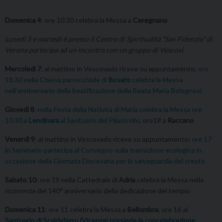
Domenica 4
: ore 10.30 celebra la Messa a
Ceregnano
Lunedì 5 e martedì 6 presso il Centro di Spiritualità “San Fidenzio” di
Verona partecipa ad un incontro con un gruppo di Vescovi
Mercoledì 7
: al mattino in Vescovado riceve su appuntamento;
ore
18.30 nella Chiesa parrocchiale di
Bosaro
celebra la Messa
nell’anniversario della beatificazione della Beata Maria Bolognesi
Giovedì 8
:
nella Festa della Natività di Maria celebra la Messa ore
10.30 a
Lendinara
al Santuario del Pilastrello
, ore18 a
Raccano
Venerdì 9
: al mattino in Vescovado riceve su appuntamento;
ore 17
in Seminario partecipa al Convegno sulla transizione ecologica in
occasione della Giornata Diocesana per la salvaguardia del creato
Sabato 10
: ore 19 nella Cattedrale di
Adria
celebra la Messa nella
ricorrenza del 140° anniversario della dedicazione del tempio
Domenica 11
: ore 11 celebra la Messa a
Bellombra
; ore 16 al
Santuario di Scaldaferro (Vicenza) presiede la concelebrazione