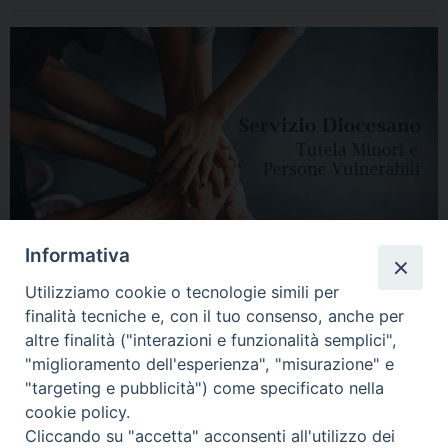
Informativa
Utilizziamo cookie o tecnologie simili per
finalità tecniche e, con il tuo consenso, anche per
altre finalità ("interazioni e funzionalità semplici",
"miglioramento dell'esperienza", "misurazione" e
"targeting e pubblicità") come specificato nella
HOME
DIOCESI
VESCOVO
CURIA VESCOVILE
NEWS
cookie policy.
Cliccando su "accetta" acconsenti all'utilizzo dei
APPUNTAMENTI
CONTATTI
SERVIZIO ANTENATI