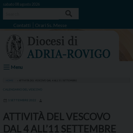
Skip
sabato 08 agosto 2026
to
Search
content
Contatti
Orari Ss. Messe
Menu
HOME
»
ATTIVITÀ DEL VESCOVO DAL 4 ALL’11 SETTEMBRE
CALENDARIO DEL VESCOVO
1 SETTEMBRE 2022
ATTIVITÀ DEL VESCOVO
DAL 4 ALL’11 SETTEMBRE