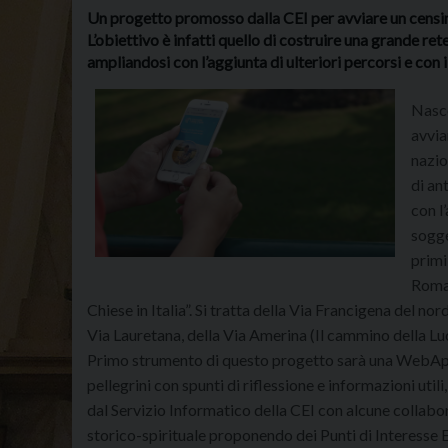
Un progetto promosso dalla CEI per avviare un censimen
L’obiettivo è infatti quello di costruire una grande ret
ampliandosi con l’aggiunta di ulteriori percorsi e con 
Nasce
avvia
nazio
di an
con l
sogge
primi
Roma 
Chiese in Italia”. Si tratta della Via Francigena del nor
Via Lauretana, della Via Amerina (Il cammino della Luc
Primo strumento di questo progetto sarà una WebAp
pellegrini con spunti di riflessione e informazioni util
dal Servizio Informatico della CEI con alcune collabo
storico-spirituale proponendo dei Punti di Interesse E