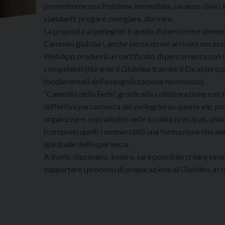
permetterne una fruizione immediata, saranno divisi in
viandanti: pregare, mangiare, dormire.
La proposta ai pellegrini è quella di percorrere almen
Cammini giubilari, anche senza dover arrivare necess
WebApp produrrà un certificato di percorrenza con il 
competenti (durante il Giubileo tramite il Dicastero p
fondamentali dell’evangelizzazione nel mondo).
“Cammini della Fede”, grazie alla collaborazione con 
l’effettiva percorrenza dei pellegrini su queste vie; pot
organizzare, soprattutto nelle località principali, un’ac
(compresi quelli commerciali) una formazione che aiu
spirituale dell’esperienza.
A livello diocesano, inoltre, sarà possibile creare siner
supportare i processi di preparazione al Giubileo, in ra