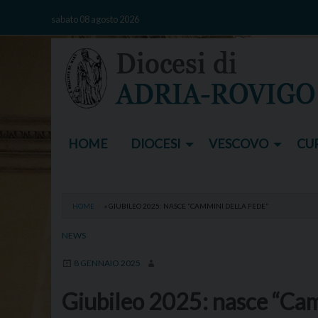
Skip
sabato 08 agosto 2026
to
content
HOME
DIOCESI
VESCOVO
CUR
HOME
»
GIUBILEO 2025: NASCE “CAMMINI DELLA FEDE”
NEWS
8 GENNAIO 2025
Giubileo 2025: nasce “Cam