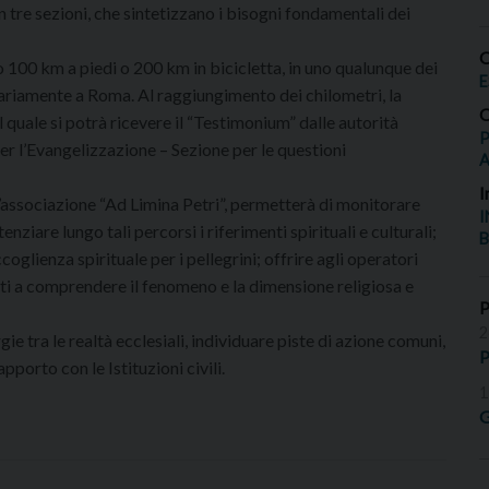
 tre sezioni, che sintetizzano i bisogni fondamentali dei
O
o 100 km a piedi o 200 km in bicicletta, in uno qualunque dei
E
ariamente a Roma. Al raggiungimento dei chilometri, la
O
quale si potrà ricevere il “Testimonium” dalle autorità
P
er l’Evangelizzazione – Sezione per le questioni
I
l’associazione
“Ad Limina Petri”, permetterà di monitorare
I
enziare lungo tali percorsi i riferimenti spirituali e culturali;
B
coglienza spirituale per i pellegrini; offrire agli operatori
ti a comprendere il fenomeno e la dimensione religiosa e
2
gie tra le realtà ecclesiali, individuare piste di azione comuni,
P
pporto con le Istituzioni civili.
1
G