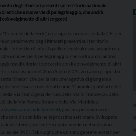
to degli itinerari presenti sul territorio nazionale.
e di antiche e nuove vie di pellegrinaggio, che andrà
il coinvolgimento di altri soggetti
 “Cammini della Fede”, un progetto promosso dalla CEI per
re un censimento degli itinerari presenti sul territorio
nale. L’obiettivo è infatti quello di costruire una grande rete
tiche e nuove vie di pellegrinaggio, che andrà ampliandosi
’aggiunta di ulteriori percorsi e con il coinvolgimento di altri
tti. In occasione dell’Anno Santo 2025, verranno proposti i
 sette itinerari che per la loro prerogativa di giungere a
possono essere considerati come “Cammini giubilari delle
d, della Via Francigena del sud, della Via di Francesco, della
e), della Via Romea Strata e della Via Matildica.
p (
www.camminidellafede.it
), pensata per sostenere i
i, che sarà disponibile nelle prossime settimane.
Sviluppata
razioni esterne, presenterà ogni cammino nel suo valore
cclesiale (PIE). Tali luoghi, che saranno georeferenziati per