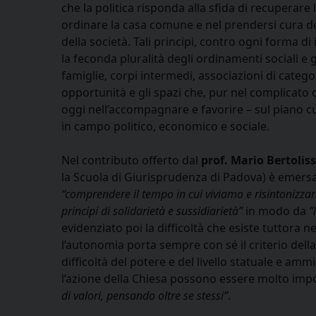
che la politica risponda alla sfida di recuperare
ordinare la casa comune e nel prendersi cura d
della società. Tali principi, contro ogni forma d
la feconda pluralità degli ordinamenti sociali 
famiglie, corpi intermedi, associazioni di categor
opportunità e gli spazi che, pur nel complicato 
oggi nell’accompagnare e favorire – sul piano cu
in campo politico, economico e sociale.
Nel contributo offerto dal
prof. Mario Bertoliss
la Scuola di Giurisprudenza di Padova) è emers
“comprendere il tempo in cui viviamo e risintonizzar
principi di solidarietà e sussidiarietà”
in modo da
“
evidenziato poi la difficoltà che esiste tuttora 
l’autonomia porta sempre con sé il criterio della 
difficoltà del potere e del livello statuale e amm
l’azione della Chiesa possono essere molto imp
di valori, pensando oltre se stessi”
.