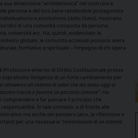
 la sua dimensione “architettonica” nel costruire e
elle persone e del loro bene rendendole protagoniste
i individualismo e assolutismo (dello Stato), mostrano
e giuridici di una comunità composta da persone,
ia, università ecc. Ha, quindi, evidenziato le
contesto globale, le comunità ecclesiali possono avere
lturale, formativo e spirituale – l’impegno di chi opera
i
(Professore emerito di Diritto Costituzionale presso
a soprattutto l’esigenza di un forte cambiamento per
si attraverso un sistema di valori che dia senso oggi ai
lasciare traccia e favorire un percorso comune”
. Ha
nel comprendere e far passare il principio che
responsabilità. In tale contesto, e di fronte alle
inistrativo ma anche del pensiero laico, la riflessione e
ortanti per una necessaria
“reimmissione di un sistema