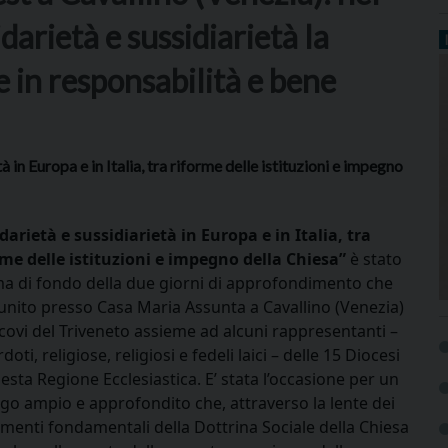
darietà e sussidiarietà la
e in responsabilità e bene
à in Europa e in Italia, tra riforme delle istituzioni e impegno
idarietà e sussidiarietà in Europa e in Italia, tra
rme delle istituzioni e impegno della Chiesa”
è stato
ema di fondo della due giorni di approfondimento che
iunito presso Casa Maria Assunta a Cavallino (Venezia)
scovi del Triveneto assieme ad alcuni rappresentanti –
doti, religiose, religiosi e fedeli laici – delle 15 Diocesi
esta Regione Ecclesiastica. E’ stata l’occasione per un
ogo ampio e approfondito che, attraverso la lente dei
rimenti fondamentali della Dottrina Sociale della Chiesa