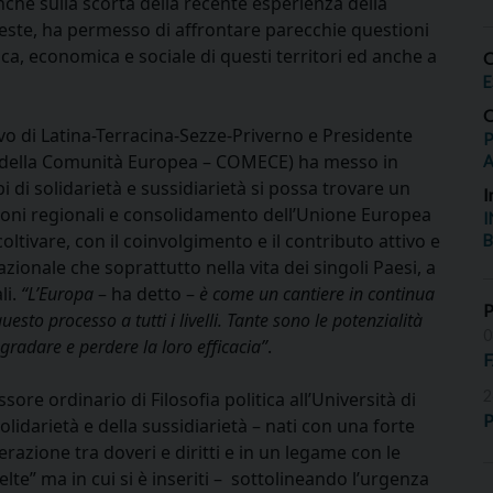
nche sulla scorta della recente esperienza della
rieste, ha permesso di affrontare parecchie questioni
tica, economica e sociale di questi territori ed anche a
O
E
O
o di Latina-Terracina-Sezze-Priverno e Presidente
P
i della Comunità Europea – COMECE) ha messo in
i di solidarietà e sussidiarietà si possa trovare un
I
lazioni regionali e consolidamento dell’Unione Europea
I
oltivare, con il coinvolgimento e il contributo attivo e
B
zionale che soprattutto nella vita dei singoli Paesi, a
li.
“L’Europa
– ha detto –
è come un cantiere in continua
sto processo a tutti i livelli. Tante sono le potenzialità
0
radare e perdere la loro efficacia”
.
2
sore ordinario di Filosofia politica all’Università di
P
solidarietà e della sussidiarietà – nati con una forte
erazione tra doveri e diritti e in un legame con le
elte” ma in cui si è inseriti – sottolineando l’urgenza