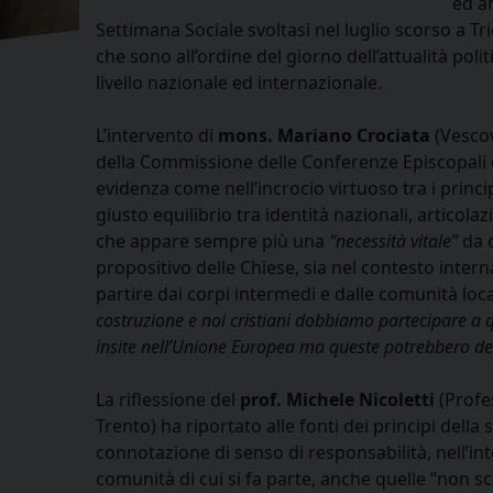
ed a
Settimana Sociale svoltasi nel luglio scorso a T
che sono all’ordine del giorno dell’attualità poli
livello nazionale ed internazionale.
L’intervento di
mons. Mariano Crociata
(Vescov
della Commissione delle Conferenze Episcopal
evidenza come nell’incrocio virtuoso tra i princip
giusto equilibrio tra identità nazionali, artico
che appare sempre più una
“necessità vitale”
da c
propositivo delle Chiese, sia nel contesto interna
partire dai corpi intermedi e dalle comunità loca
costruzione e noi cristiani dobbiamo partecipare a que
insite nell’Unione Europea ma queste potrebbero deg
La riflessione del
prof. Michele Nicoletti
(Profes
Trento) ha riportato alle fonti dei principi della 
connotazione di senso di responsabilità, nell’int
comunità di cui si fa parte, anche quelle “non sc