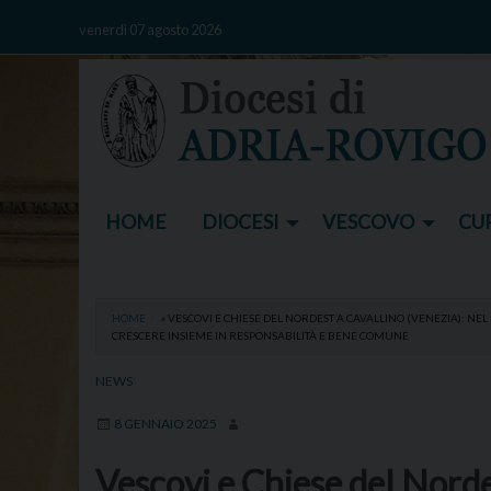
Skip
venerdì 07 agosto 2026
to
content
HOME
DIOCESI
VESCOVO
CUR
HOME
»
VESCOVI E CHIESE DEL NORDEST A CAVALLINO (VENEZIA): NEL
CRESCERE INSIEME IN RESPONSABILITÀ E BENE COMUNE
NEWS
8 GENNAIO 2025
Vescovi e Chiese del Norde