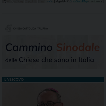
Leaflet
| Map data ©
OpenStreetMap
contributors
IL VESCOVO