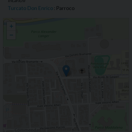
Incarichi
Turcato Don Enrico
: Parroco
Parrocchia di S. Antonio di Padova, Unità pastorale della Commenda in
+
Rovigo
−