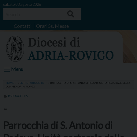
Skip
sabato 08 agosto 2026
to
Search
content
Contatti
Orari Ss. Messe
Menu
HOME
»
ENTI E PARROCCHIE
»
PARROCCHIA DI S. ANTONIO DI PADOVA, UNITÀ PASTORALE DELLA
COMMENDA IN ROVIGO
PARROCCHIA
Parrocchia di S. Antonio di