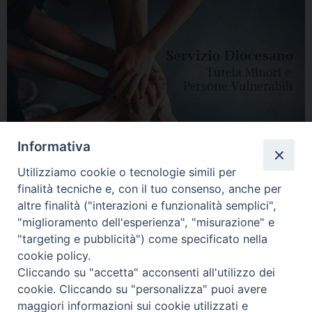
Informativa
Utilizziamo cookie o tecnologie simili per
finalità tecniche e, con il tuo consenso, anche per
altre finalità ("interazioni e funzionalità semplici",
"miglioramento dell'esperienza", "misurazione" e
"targeting e pubblicità") come specificato nella
HOME
DIOCESI
VESCOVO
CURIA VESCOVILE
NEWS
cookie policy.
Cliccando su "accetta" acconsenti all'utilizzo dei
APPUNTAMENTI
CONTATTI
SERVIZIO ANTENATI
cookie. Cliccando su "personalizza" puoi avere
maggiori informazioni sui cookie utilizzati e
Copyright © 2018 - 2021
Diocesi di Adria Rovigo.
All Rights Reserved.