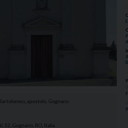
O
E
O
P
I
I
B
0
. Bartolomeo, apostolo, Gognano
2
P
, 52, Gognano, RO, Italia