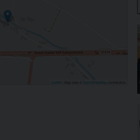
Leaflet
| Map data ©
OpenStreetMap
contributors