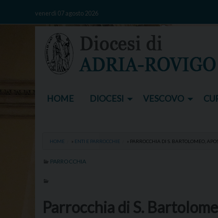
Skip
venerdì 07 agosto 2026
to
content
HOME
DIOCESI
VESCOVO
CUR
HOME
»
ENTI E PARROCCHIE
»
PARROCCHIA DI S. BARTOLOMEO, AP
PARROCCHIA
Parrocchia di S. Bartolom