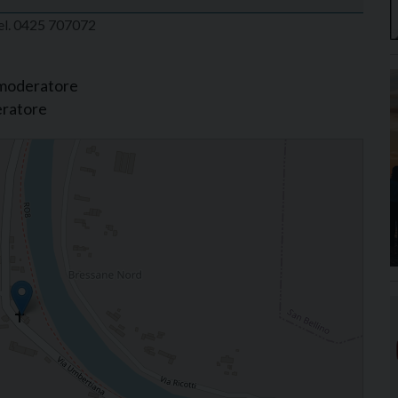
tel. 0425 707072
 moderatore
eratore