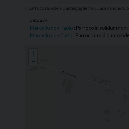
Il parroco risiede a Castelguglielmo, Casa canonica, 
Incarichi
Marcello don Paolo
: Parroco in solidum non
Marcello don Carlo
: Parroco in solidum mod
Parrocchia di S. Gerardo Sagredo, Bressane
+
−