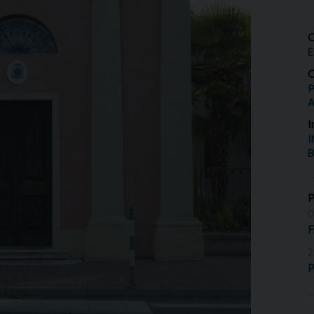
O
E
O
P
I
I
B
0
2
P