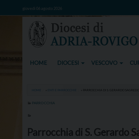
Skip
giovedì 06 agosto 2026
to
content
HOME
DIOCESI
VESCOVO
CUR
HOME
»
ENTI E PARROCCHIE
»
PARROCCHIA DI S. GERARDO SAGREDO
PARROCCHIA
Parrocchia di S. Gerardo 