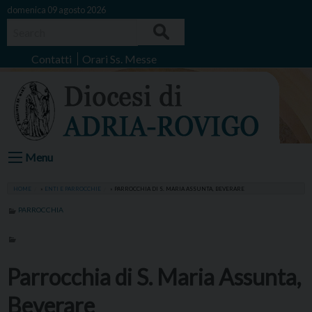
Skip
domenica 09 agosto 2026
to
Search
content
Contatti
Orari Ss. Messe
Menu
HOME
»
ENTI E PARROCCHIE
»
PARROCCHIA DI S. MARIA ASSUNTA, BEVERARE
PARROCCHIA
Parrocchia di S. Maria Assunta,
Beverare