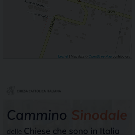
Leaflet
| Map data ©
OpenStreetMap
contributors