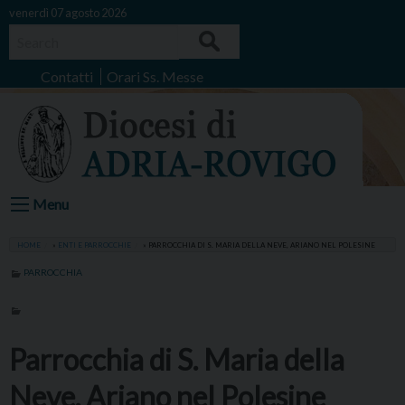
Skip
venerdì 07 agosto 2026
to
Search
content
Contatti
Orari Ss. Messe
Menu
HOME
»
ENTI E PARROCCHIE
»
PARROCCHIA DI S. MARIA DELLA NEVE, ARIANO NEL POLESINE
PARROCCHIA
Parrocchia di S. Maria della
Neve, Ariano nel Polesine