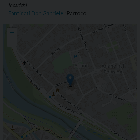
Incarichi
Fantinati Don Gabriele
: Parroco
Parrocchia di S. Maria della Neve, Ariano nel Polesine
+
−