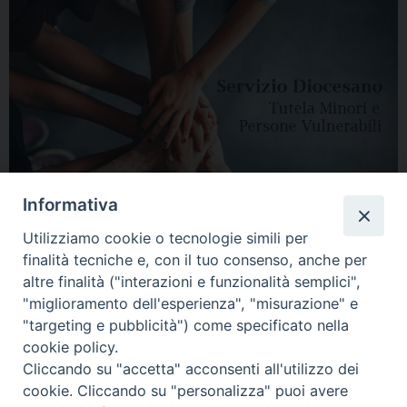
Informativa
Utilizziamo cookie o tecnologie simili per
finalità tecniche e, con il tuo consenso, anche per
altre finalità ("interazioni e funzionalità semplici",
"miglioramento dell'esperienza", "misurazione" e
"targeting e pubblicità") come specificato nella
HOME
DIOCESI
VESCOVO
CURIA VESCOVILE
NEWS
cookie policy.
Cliccando su "accetta" acconsenti all'utilizzo dei
APPUNTAMENTI
CONTATTI
SERVIZIO ANTENATI
cookie. Cliccando su "personalizza" puoi avere