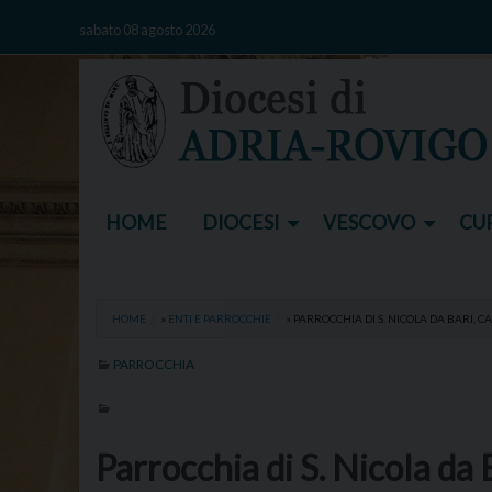
Skip
sabato 08 agosto 2026
to
content
HOME
DIOCESI
VESCOVO
CUR
HOME
»
ENTI E PARROCCHIE
»
PARROCCHIA DI S. NICOLA DA BARI, 
PARROCCHIA
Parrocchia di S. Nicola da