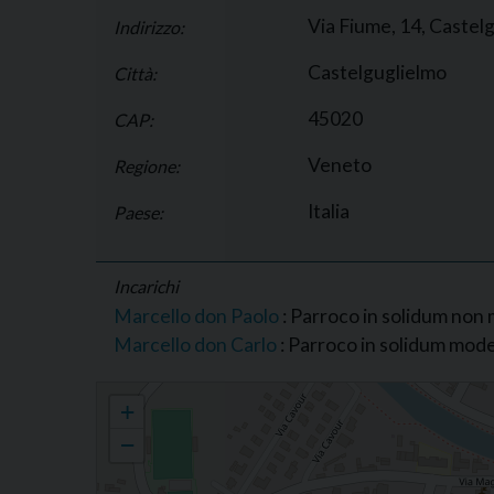
Via Fiume, 14, Castelg
Indirizzo:
Castelguglielmo
Città:
45020
CAP:
Veneto
Regione:
Italia
Paese:
Incarichi
Marcello don Paolo
: Parroco in solidum non
Marcello don Carlo
: Parroco in solidum mod
Parrocchia di S. Nicola da Bari, Castelguglielmo
+
−