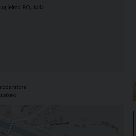
uglielmo, RO, Italia
 moderatore
eratore