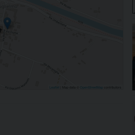
Leaflet
| Map data ©
OpenStreetMap
contributors