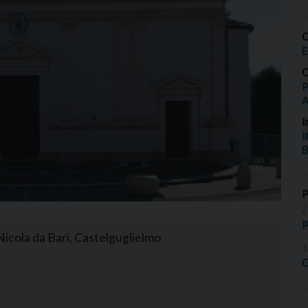
O
E
O
P
I
I
B
2
P
 Nicola da Bari, Castelguglielmo
1
G