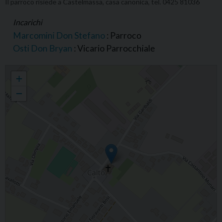
Il parroco risiede a Castelmassa, casa canonica, tel. 0425 81036
Incarichi
Marcomini Don Stefano
: Parroco
Osti Don Bryan
: Vicario Parrocchiale
Parrocchia di S. Rocco, Calto
+
−