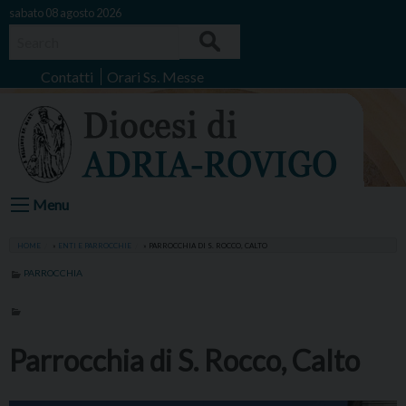
Skip
sabato 08 agosto 2026
to
Search
content
Contatti
Orari Ss. Messe
Menu
HOME
»
ENTI E PARROCCHIE
»
PARROCCHIA DI S. ROCCO, CALTO
PARROCCHIA
Parrocchia di S. Rocco, Calto