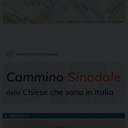
Leaflet
| Map data ©
OpenStreetMap
contributors
IL VESCOVO