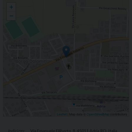
Fabio Finotello
+
−
Leaflet
| Map data ©
OpenStreetMap
contributors
Via Emanuele Filiberto, 8, 45011 Adria RO, Italia