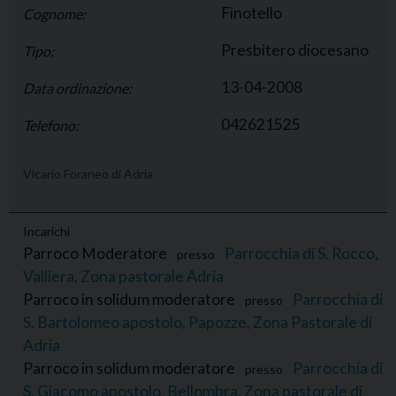
Finotello
Cognome:
Presbitero diocesano
Tipo:
13-04-2008
Data ordinazione:
042621525
Telefono:
Vicario Foraneo di Adria
Incarichi
Parroco Moderatore
Parrocchia di S. Rocco,
presso
Valliera, Zona pastorale Adria
Parroco in solidum moderatore
Parrocchia di
presso
S. Bartolomeo apostolo, Papozze, Zona Pastorale di
Adria
Parroco in solidum moderatore
Parrocchia di
presso
S. Giacomo apostolo, Bellombra, Zona pastorale di