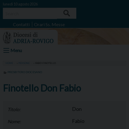
Skip
lunedì 10 agosto 2026
to
Search
content
Contatti
Orari Ss. Messe
Menu
HOME
»
PERSONE
»
FABIO FINOTELLO
PRESBITERO DIOCESANO
Finotello Don Fabio
Don
Titolo:
Fabio
Nome: