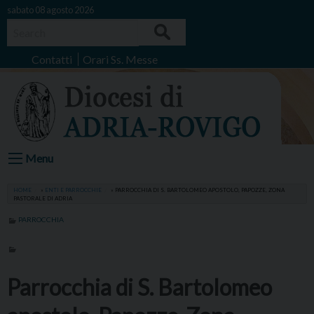
Skip
sabato 08 agosto 2026
to
Search
content
Contatti
Orari Ss. Messe
Menu
HOME
»
ENTI E PARROCCHIE
»
PARROCCHIA DI S. BARTOLOMEO APOSTOLO, PAPOZZE, ZONA
PASTORALE DI ADRIA
PARROCCHIA
Parrocchia di S. Bartolomeo