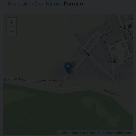
Brancalion Don Nicola
: Parroco
Parrocchia di S. Bartolomeo apostolo, Papozze, Zona Pastorale di Adria
+
−
Leaflet
| Map data ©
OpenStreetMap
contributors