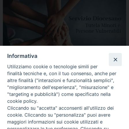
Informativa
Utilizziamo cookie o tecnologie simili per
finalità tecniche e, con il tuo consenso, anche per
altre finalità ("interazioni e funzionalità semplici",
"miglioramento dell'esperienza", "misurazione" e
"targeting e pubblicità") come specificato nella
HOME
DIOCESI
VESCOVO
CURIA VESCOVILE
NEWS
cookie policy.
Cliccando su "accetta" acconsenti all'utilizzo dei
APPUNTAMENTI
CONTATTI
SERVIZIO ANTENATI
cookie. Cliccando su "personalizza" puoi avere
maggiori informazioni sui cookie utilizzati e
Copyright © 2018 - 2021
Diocesi di Adria Rovigo.
All Rights Reserved.
personalizzare le tue preferenze. Cliccando su