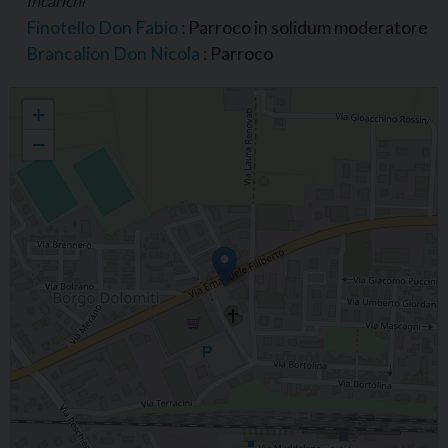
Incarichi
Finotello Don Fabio
: Parroco in solidum moderatore
Brancalion Don Nicola
: Parroco
Parrocchia di S. Vigilio, Zona Pastorale di Adria
+
−