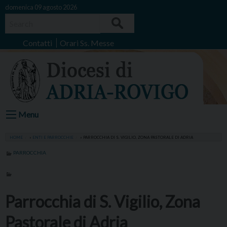
Skip
domenica 09 agosto 2026
to
Search
content
Contatti
Orari Ss. Messe
Menu
HOME
»
ENTI E PARROCCHIE
»
PARROCCHIA DI S. VIGILIO, ZONA PASTORALE DI ADRIA
PARROCCHIA
Parrocchia di S. Vigilio, Zona
Pastorale di Adria