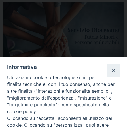
Informativa
Utilizziamo cookie o tecnologie simili per
finalità tecniche e, con il tuo consenso, anche per
altre finalità ("interazioni e funzionalità semplici",
"miglioramento dell'esperienza", "misurazione" e
"targeting e pubblicità") come specificato nella
HOME
DIOCESI
VESCOVO
CURIA VESCOVILE
NEWS
cookie policy.
Cliccando su "accetta" acconsenti all'utilizzo dei
APPUNTAMENTI
CONTATTI
SERVIZIO ANTENATI
cookie. Cliccando su "personalizza" puoi avere