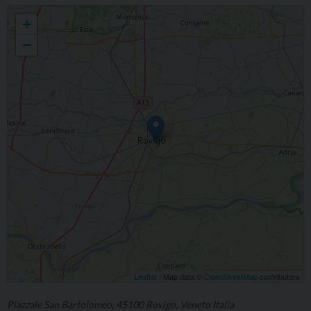
Ritornare alla sorgente. Corso di esercizi spirituali aperto a tutti
+
−
Leaflet
| Map data ©
OpenStreetMap
contributors
Piazzale San Bartolomeo, 45100 Rovigo, Veneto Italia