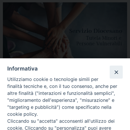
Informativa
Utilizziamo cookie o tecnologie simili per
finalità tecniche e, con il tuo consenso, anche per
altre finalità ("interazioni e funzionalità semplici",
"miglioramento dell'esperienza", "misurazione" e
"targeting e pubblicità") come specificato nella
HOME
DIOCESI
VESCOVO
CURIA VESCOVILE
NEWS
cookie policy.
Cliccando su "accetta" acconsenti all'utilizzo dei
APPUNTAMENTI
CONTATTI
SERVIZIO ANTENATI
cookie. Cliccando su "personalizza" puoi avere