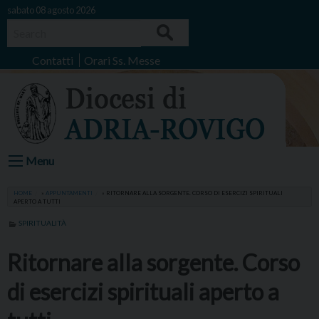
Skip
sabato 08 agosto 2026
to
Search
content
Contatti
Orari Ss. Messe
Menu
HOME
»
APPUNTAMENTI
»
RITORNARE ALLA SORGENTE. CORSO DI ESERCIZI SPIRITUALI
APERTO A TUTTI
SPIRITUALITÀ
Ritornare alla sorgente. Corso
di esercizi spirituali aperto a