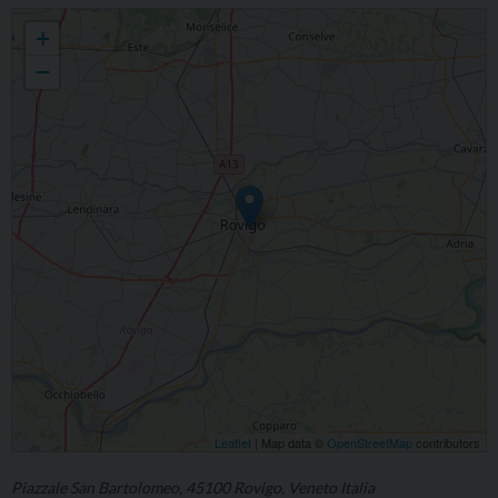
Ritornare alla sorgente. Corso di esercizi spirituali aperto a tutti
+
−
Leaflet
| Map data ©
OpenStreetMap
contributors
Piazzale San Bartolomeo, 45100 Rovigo, Veneto Italia