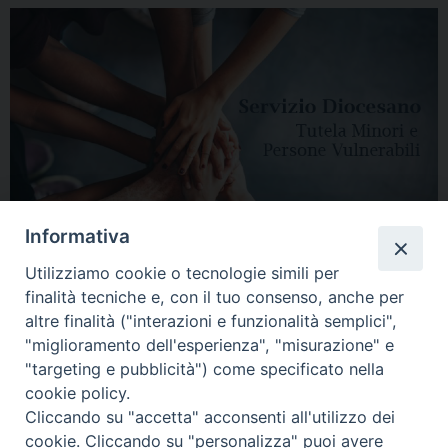
Informativa
Utilizziamo cookie o tecnologie simili per
finalità tecniche e, con il tuo consenso, anche per
altre finalità ("interazioni e funzionalità semplici",
"miglioramento dell'esperienza", "misurazione" e
"targeting e pubblicità") come specificato nella
HOME
DIOCESI
VESCOVO
CURIA VESCOVILE
NEWS
cookie policy.
Cliccando su "accetta" acconsenti all'utilizzo dei
APPUNTAMENTI
CONTATTI
SERVIZIO ANTENATI
cookie. Cliccando su "personalizza" puoi avere