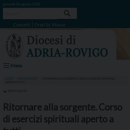
Skip
giovedì 06 agosto 2026
to
Search
content
Contatti
Orari Ss. Messe
Menu
HOME
»
APPUNTAMENTI
»
RITORNARE ALLA SORGENTE. CORSO DI ESERCIZI SPIRITUALI
APERTO A TUTTI
SPIRITUALITÀ
Ritornare alla sorgente. Corso
di esercizi spirituali aperto a