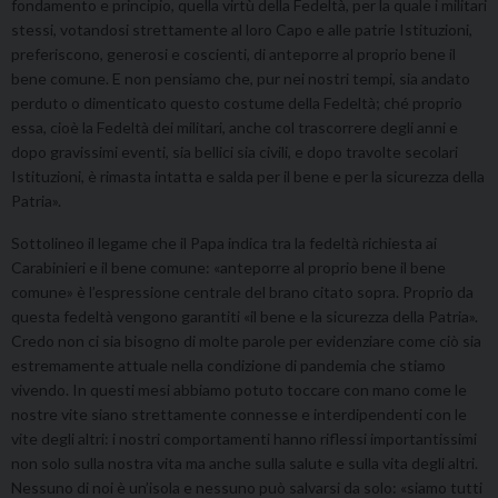
fondamento e principio, quella virtù della Fedeltà, per la quale i militari
stessi, votandosi strettamente al loro Capo e alle patrie Istituzioni,
preferiscono, generosi e coscienti, di anteporre al proprio bene il
bene comune. E non pensiamo che, pur nei nostri tempi, sia andato
perduto o dimenticato questo costume della Fedeltà; ché proprio
essa, cioè la Fedeltà dei militari, anche col trascorrere degli anni e
dopo gravissimi eventi, sia bellici sia civili, e dopo travolte secolari
Istituzioni, è rimasta intatta e salda per il bene e per la sicurezza della
Patria».
Sottolineo il legame che il Papa indica tra la fedeltà richiesta ai
Carabinieri e il bene comune: «anteporre al proprio bene il bene
comune» è l’espressione centrale del brano citato sopra. Proprio da
questa fedeltà vengono garantiti «il bene e la sicurezza della Patria».
Credo non ci sia bisogno di molte parole per evidenziare come ciò sia
estremamente attuale nella condizione di pandemia che stiamo
vivendo. In questi mesi abbiamo potuto toccare con mano come le
nostre vite siano strettamente connesse e interdipendenti con le
vite degli altri: i nostri comportamenti hanno riflessi importantissimi
non solo sulla nostra vita ma anche sulla salute e sulla vita degli altri.
Nessuno di noi è un’isola e nessuno può salvarsi da solo: «siamo tutti