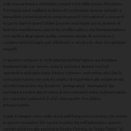
sulla stessa barca e dobbiamo remare tutti nella stessa direzione».
Purtroppo però vediamo la fatica di trasformare queste semplici e
immediate constatazioni in comportamenti conseguenti e coerenti.
In particolare in quest’ultimo periodo assistiamo ad un insieme di
fatti che manifestano una forte conflittualità e una frammentazione
che sembra disgregare quella coesione sociale di cui invece ci
sarebbe tanto bisogno per affrontare e vincere le sfide che abbiamo
davanti.
In questo contesto le Istituzioni pubbliche hanno una funzione
fondamentale per tenere unita la società e aiutare tutti ad
«anteporre al proprio bene il bene comune»: potremmo dire che le
Istituzioni hanno non solo il compito di rispondere alle esigenze dei
cittadini ma anche una funzione “pedagogica”, “esemplare” per
coltivare e tenere vivo il senso di una comunità unita, indispensabile
per superare i momenti di crisi come quello che stiamo
attraversando.
Come è sempre stato nella storia dell’Arma sono convinto che anche
in questo momento Voi sarete in prima fila nell’adempiere questo
servizio prezioso alla società. la Vostra Patrona, la “Virgo Fidelis” Vi