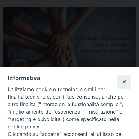
Informativa
Utilizziamo cookie o tecnologie simili per
finalità tecniche e, con il tuo consenso, anche per
altre finalità ("interazioni e funzionalità semplici",
"miglioramento dell'esperienza", "misurazione" e
"targeting e pubblicità") come specificato nella
HOME
DIOCESI
VESCOVO
CURIA VESCOVILE
NEWS
cookie policy.
Cliccando su "accetta" acconsenti all'utilizzo dei
APPUNTAMENTI
CONTATTI
SERVIZIO ANTENATI