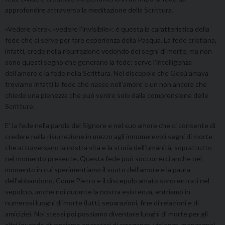
approfondire attraverso la meditazione della Scrittura.
«Vedere oltre», «vedere l’invisibile»: è questa la caratteristica della
fede che ci serve per fare esperienza della Pasqua. La fede cristiana,
infatti, crede nella risurrezione vedendo dei segni di morte, ma non
sono questi segno che generano la fede: serve l’intelligenza
dell’amore e la fede nella Scrittura. Nel discepolo che Gesù amava
troviamo infatti la fede che nasce nell’amore e un non ancora che
chiede una pienezza che può venire solo dalla comprensione delle
Scritture.
E’ la fede nella parola del Signore e nel suo amore che ci consente di
credere nella risurrezione in mezzo agli innumerevoli segni di morte
che attraversano la nostra vita e la storia dell’umanità, soprattutto
nel momento presente. Questa fede può soccorrerci anche nel
momento in cui sperimentiamo il vuoto dell’amore e la paura
dell’abbandono. Come Pietro e il discepolo amato sono entrati nel
sepolcro, anche noi durante la nostra esistenza, entriamo in
numerosi luoghi di morte (lutti, separazioni, fine di relazioni e di
amicizie). Noi stessi poi possiamo diventare luoghi di morte per gli
altri (quando diventiamo operatori di arroganza, violenza, menzogna).