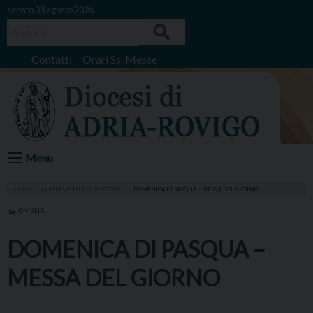
Skip
sabato 08 agosto 2026
to
Search
content
Contatti
Orari Ss. Messe
Menu
HOME
»
INTERVENTI DEL VESCOVO
»
DOMENICA DI PASQUA – MESSA DEL GIORNO
OMELIA
DOMENICA DI PASQUA –
MESSA DEL GIORNO