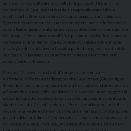
anche noi arrivare alla pienezza della fede pasquale. Di fronte alla
risurrezione di Gesù, la nostra fede è sempre allo stato iniziale,
perché anche di noi si può dire che non abbiamo ancora compreso.
Questo non comprendere, questo non sapere, non si riferisce solo al
nostro limite, ma anche alla natura stessa della fede: la risurrezione di
Gesù appartiene al «mistero» di Dio e pertanto racchiude una novità
inattesa e sorprendente, che è possibile accogliere solo entrando
nella logica di Dio attraverso l’ascolto paziente e perseverante della
sua Parola. Ci lasciamo allora anche noi guidare dalla Scrittura in
questa mattina di pasqua.
Il testo di Giovanni che ci è stato proposto presenta nella
Maddalena, in Pietro e nel discepolo che Gesù amava (Giovanni), un
itinerario di fede che si snoda attorno a tre modi diversi di vedere. Un
primo modo è quello della Maddalena: il suo vedere ha per oggetto la
pietra ribaltata del sepolcro da cui nasce la supposizione che il corpo
sia stato rubato. C’è poi il vedere di Pietro, che si fissa sui teli e il
sudario: è un vedere che non va oltre, che si ferma alla constatazione
del dato di fatto. Infine c’è il vedere del discepolo che Gesù amava: è
un vedere che vede l’invisibile, un vedere che va oltre e sfocia nella
fede («vide e credette») o perlomeno in un inizio di fede da