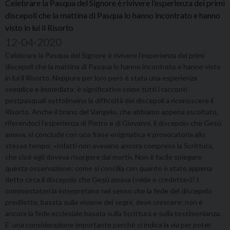
Celebrare la Pasqua del Signore è rivivere l’esperienza dei primi
discepoli che la mattina di Pasqua lo hanno incontrato e hanno
visto in lui il Risorto
12-04-2020
Celebrare la Pasqua del Signore è rivivere l’esperienza dei primi
discepoli che la mattina di Pasqua lo hanno incontrato e hanno visto
in lui il Risorto. Neppure per loro però è stata una esperienza
semplice e immediata: è significativo come tutti i racconti
postpasquali sottolineino la difficoltà dei discepoli a riconoscere il
Risorto. Anche il brano del Vangelo, che abbiamo appena ascoltato,
riferendoci l’esperienza di Pietro e di Giovanni, il discepolo che Gesù
amava, si conclude con una frase enigmatica e provocatoria allo
stesso tempo: «Infatti non avevano ancora compreso la Scrittura,
che cioè egli doveva risorgere dai morti». Non è facile spiegare
questa osservazione: come si concilia con quanto è stato appena
detto circa il discepolo che Gesù amava («vide e credette»)? I
commentatori la interpretano nel senso che la fede del discepolo
prediletto, basata sulla visione dei segni, deve crescere: non è
ancora la fede ecclesiale basata sulla Scrittura e sulla testimonianza.
E’ una considerazione importante perché ci indica la via per poter