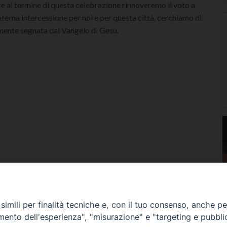
re al termine di questa celebrazione rinnoveremo il voto a
terna intercessione per noi e per questa città, cerchiamo di
ramente segnata dal Vangelo di Gesù.
imili per finalità tecniche e, con il tuo consenso, anche per 
amento dell'esperienza", "misurazione" e "targeting e pubbli