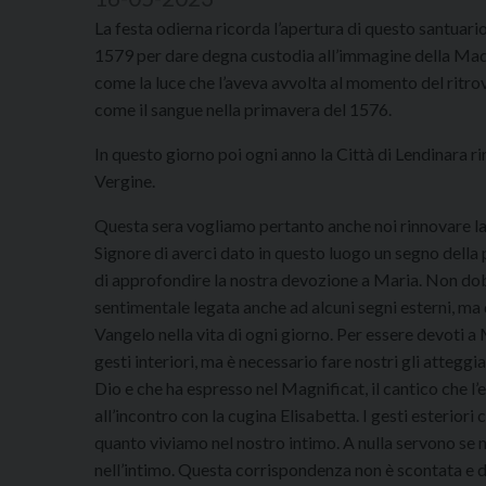
La festa odierna ricorda l’apertura di questo santuario
1579 per dare degna custodia all’immagine della Mado
come la luce che l’aveva avvolta al momento del ritr
come il sangue nella primavera del 1576.
In questo giorno poi ogni anno la Città di Lendinara rin
Vergine.
Questa sera vogliamo pertanto anche noi rinnovare la 
Signore di averci dato in questo luogo un segno dell
di approfondire la nostra devozione a Maria. Non do
sentimentale legata anche ad alcuni segni esterni, ma
Vangelo nella vita di ogni giorno. Per essere devoti a 
gesti interiori, ma è necessario fare nostri gli attegg
Dio e che ha espresso nel Magnificat, il cantico che l
all’incontro con la cugina Elisabetta. I gesti esterior
quanto viviamo nel nostro intimo. A nulla servono se 
nell’intimo. Questa corrispondenza non è scontata e