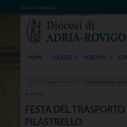
Skip
giovedì 06 agosto 2026
to
content
HOME
DIOCESI
VESCOVO
CUR
HOME
»
INTERVENTI DEL VESCOVO
»
FESTA DEL TRASPORTO – SANTU
OMELIA
FESTA DEL TRASPORTO
PILASTRELLO