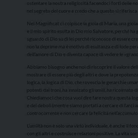
ostentare la nostra religiosità facendoci forti delle n
nel segreto del cuore e credo che a questo si riferisca 
Nel Magnificat ci colpisce la gioia di Maria, una gioia
e il mio spirito esulta in Dio mio Salvatore, perché ha
sguardo di Dio su di lei perché riconosce di essere cre
non la deprime ma è motivo di esultanza e di lode per
dell’amore di Dio e diventa capace di vedere le «grandi
Abbiamo bisogno anche noi di riscoprire il valore dell
mostrare di essere più degli altri e dove la prepotenza
logica, la logica di Dio, che rovescia le gerarchie uman
potenti dai troni, ha innalzato gli umili, ha ricolmato d
Chiediamoci che cosa vuol dire fare nostra questa logi
e dei deboli (mentre siamo portati a cercare di farci am
controcorrente e non cercare la felicità nell’accumulo 
L’umiltà non è solo una virtù individuale, è anche il fo
con gli altri e costruisce relazioni positive. La vita s