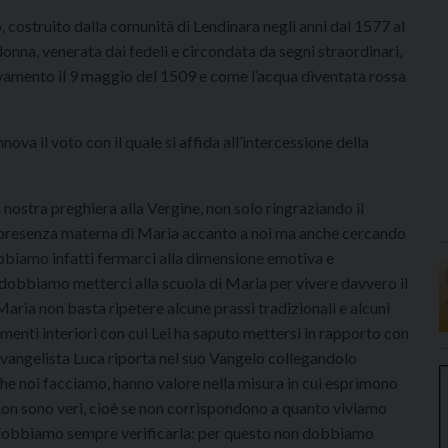
, costruito dalla comunità di Lendinara negli anni dal 1577 al
nna, venerata dai fedeli e circondata da segni straordinari,
ovamento il 9 maggio del 1509 e come l’acqua diventata rossa
nova il voto con il quale si affida all’intercessione della
nostra preghiera alla Vergine, non solo ringraziando il
a presenza materna di Maria accanto a noi ma anche cercando
bbiamo infatti fermarci alla dimensione emotiva e
 dobbiamo metterci alla scuola di Maria per vivere davvero il
Maria non basta ripetere alcune prassi tradizionali e alcuni
iamenti interiori con cui Lei ha saputo mettersi in rapporto con
’evangelista Luca riporta nel suo Vangelo collegandolo
i che noi facciamo, hanno valore nella misura in cui esprimono
non sono veri, cioè se non corrispondono a quanto viviamo
 dobbiamo sempre verificarla: per questo non dobbiamo