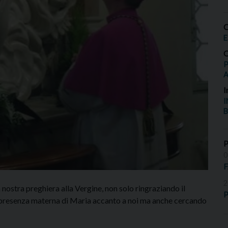
O
E
O
P
I
I
B
0
2
nostra preghiera alla Vergine, non solo ringraziando il
P
a presenza materna di Maria accanto a noi ma anche cercando