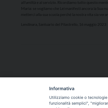
all’umiltà e al servizio. Ricordiamo tutto questo ment
Maria: se vogliamo che Lei manifesti ancora la Sua ma
metterci alla sua scuola perché la nostra vita sia ve
Lendinara, Santuario del Pilastrello, 16 maggio 2023
Informativa
Utilizziamo cookie o tecnologie s
funzionalità semplici", "miglior