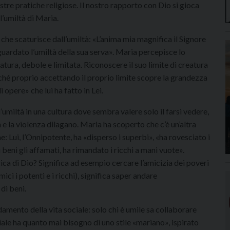
ostre pratiche religiose. Il nostro rapporto con Dio si gioca
l’umiltà di Maria.
 che scaturisce dall’umiltà: «L’anima mia magnifica il Signore
 guardato l’umiltà della sua serva». Maria percepisce lo
atura, debole e limitata. Riconoscere il suo limite di creatura
ché proprio accettando il proprio limite scopre la grandezza
 opere» che lui ha fatto in Lei.
’umiltà in una cultura dove sembra valere solo il farsi vedere,
 e la violenza dilagano. Maria ha scoperto che c’è un’altra
e: Lui, l’Onnipotente, ha «disperso i superbi», «ha rovesciato i
i beni gli affamati, ha rimandato i ricchi a mani vuote».
ca di Dio? Significa ad esempio cercare l’amicizia dei poveri
ici i potenti e i ricchi), significa saper andare
di beni.
ndamento della vita sociale: solo chi è umile sa collaborare
ociale ha quanto mai bisogno di uno stile «mariano», ispirato