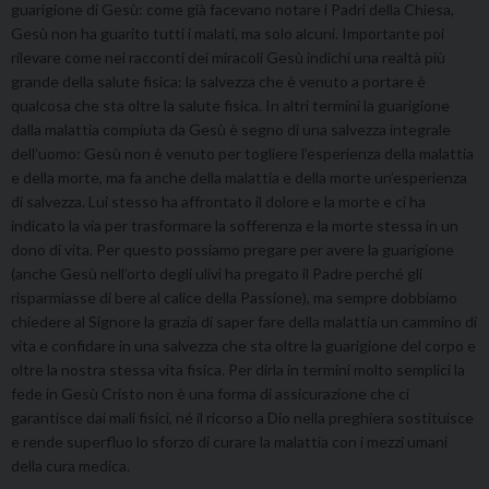
guarigione di Gesù: come già facevano notare i Padri della Chiesa,
Gesù non ha guarito tutti i malati, ma solo alcuni. Importante poi
rilevare come nei racconti dei miracoli Gesù indichi una realtà più
grande della salute fisica: la salvezza che è venuto a portare è
qualcosa che sta oltre la salute fisica. In altri termini la guarigione
dalla malattia compiuta da Gesù è segno di una salvezza integrale
dell’uomo: Gesù non è venuto per togliere l’esperienza della malattia
e della morte, ma fa anche della malattia e della morte un’esperienza
di salvezza. Lui stesso ha affrontato il dolore e la morte e ci ha
indicato la via per trasformare la sofferenza e la morte stessa in un
dono di vita. Per questo possiamo pregare per avere la guarigione
(anche Gesù nell’orto degli ulivi ha pregato il Padre perché gli
risparmiasse di bere al calice della Passione), ma sempre dobbiamo
chiedere al Signore la grazia di saper fare della malattia un cammino di
vita e confidare in una salvezza che sta oltre la guarigione del corpo e
oltre la nostra stessa vita fisica. Per dirla in termini molto semplici la
fede in Gesù Cristo non è una forma di assicurazione che ci
garantisce dai mali fisici, né il ricorso a Dio nella preghiera sostituisce
e rende superfluo lo sforzo di curare la malattia con i mezzi umani
della cura medica.