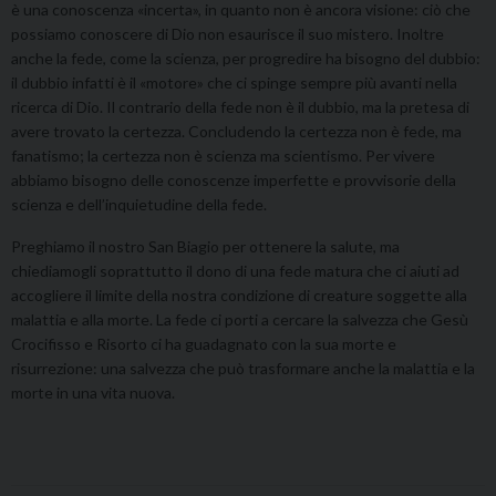
è una conoscenza «incerta», in quanto non è ancora visione: ciò che
possiamo conoscere di Dio non esaurisce il suo mistero. Inoltre
anche la fede, come la scienza, per progredire ha bisogno del dubbio:
il dubbio infatti è il «motore» che ci spinge sempre più avanti nella
ricerca di Dio. Il contrario della fede non è il dubbio, ma la pretesa di
avere trovato la certezza. Concludendo la certezza non è fede, ma
fanatismo; la certezza non è scienza ma scientismo. Per vivere
abbiamo bisogno delle conoscenze imperfette e provvisorie della
scienza e dell’inquietudine della fede.
Preghiamo il nostro San Biagio per ottenere la salute, ma
chiediamogli soprattutto il dono di una fede matura che ci aiuti ad
accogliere il limite della nostra condizione di creature soggette alla
malattia e alla morte. La fede ci porti a cercare la salvezza che Gesù
Crocifisso e Risorto ci ha guadagnato con la sua morte e
risurrezione: una salvezza che può trasformare anche la malattia e la
morte in una vita nuova.