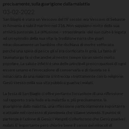
precisamente, sulla guarigione dalla malattia
03-02-2022
San Biagio è stato un Vescovo del IV secolo: era Vescovo di Sebaste
in Armenia e subì il martirio nel 316. Non sappiamo molto della sua
attività pastorale. La diffusione – straordinaria -del suo culto è legata
ad un episodio della sua vita: la tradizione narra che guarì
miracolosamente un bambino che rischiava di morire soffocato
perché una spina di pesce gli si era conficcata in gola. La fama di
taumaturgo fa sì che anche al nostro tempo sia un santo molto
popolare. La salute infatti è una delle principali preoccupazioni di ogni
essere umano e l’invocazione di conservarla e di riaverla se è
minacciata da una malattia si intreccia strettamente con la religione.
Gesù stesso nella sua vita pubblica guariva i malati.
La festa di San Biagio ci offre pertanto l’occasione di una riflessione
sul rapporto tra la fede e la malattia o, più precisamente, la
guarigione dalla malattia, una riflessione particolarmente importante
e attuale nel contesto di pandemia che stiamo vivendo. Il punto di
partenza è l’azione di Gesù: i Vangeli ci riferiscono che Gesù guariva i
malati. E’ importante però chiarire bene il senso dei miracoli di