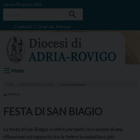
Skip
sabato 08 agosto 2026
to
Search
content
Contatti
Orari Ss. Messe
Menu
HOME
»
INTERVENTI DEL VESCOVO
»
FESTA DI SAN BIAGIO
OMELIA
FESTA DI SAN BIAGIO
La festa di San Biagio ci offre pertanto l’occasione di una
riflessione sul rapporto tra la fede e la malattia o, più