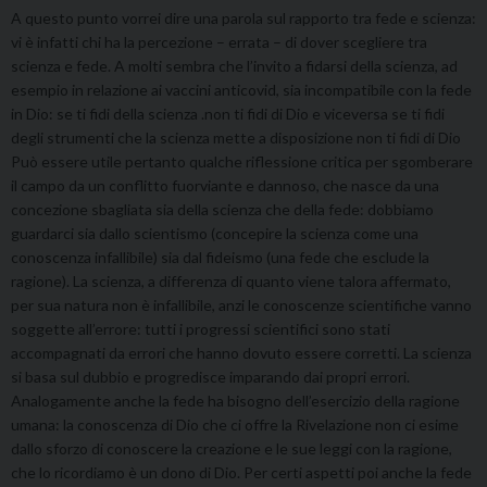
A questo punto vorrei dire una parola sul rapporto tra fede e scienza:
vi è infatti chi ha la percezione – errata – di dover scegliere tra
scienza e fede. A molti sembra che l’invito a fidarsi della scienza, ad
esempio in relazione ai vaccini anticovid, sia incompatibile con la fede
in Dio: se ti fidi della scienza .non ti fidi di Dio e viceversa se ti fidi
degli strumenti che la scienza mette a disposizione non ti fidi di Dio
Può essere utile pertanto qualche riflessione critica per sgomberare
il campo da un conflitto fuorviante e dannoso, che nasce da una
concezione sbagliata sia della scienza che della fede: dobbiamo
guardarci sia dallo scientismo (concepire la scienza come una
conoscenza infallibile) sia dal fideismo (una fede che esclude la
ragione). La scienza, a differenza di quanto viene talora affermato,
per sua natura non è infallibile, anzi le conoscenze scientifiche vanno
soggette all’errore: tutti i progressi scientifici sono stati
accompagnati da errori che hanno dovuto essere corretti. La scienza
si basa sul dubbio e progredisce imparando dai propri errori.
Analogamente anche la fede ha bisogno dell’esercizio della ragione
umana: la conoscenza di Dio che ci offre la Rivelazione non ci esime
dallo sforzo di conoscere la creazione e le sue leggi con la ragione,
che lo ricordiamo è un dono di Dio. Per certi aspetti poi anche la fede