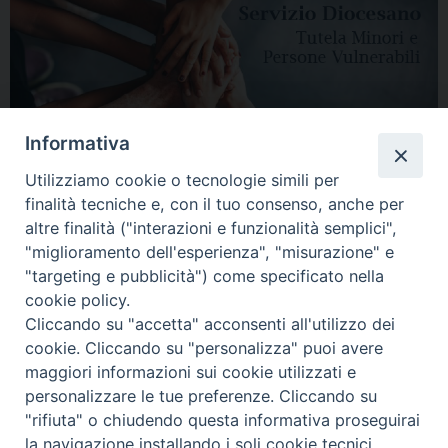
Informativa
Utilizziamo cookie o tecnologie simili per
finalità tecniche e, con il tuo consenso, anche per
altre finalità ("interazioni e funzionalità semplici",
"miglioramento dell'esperienza", "misurazione" e
"targeting e pubblicità") come specificato nella
HOME
DIOCESI
VESCOVO
CURIA VESCOVILE
NEWS
cookie policy.
Cliccando su "accetta" acconsenti all'utilizzo dei
APPUNTAMENTI
CONTATTI
SERVIZIO ANTENATI
cookie. Cliccando su "personalizza" puoi avere
maggiori informazioni sui cookie utilizzati e
Copyright © 2018 - 2021
Diocesi di Adria Rovigo.
All Rights Reserved.
personalizzare le tue preferenze. Cliccando su
"rifiuta" o chiudendo questa informativa proseguirai
la navigazione installando i soli cookie tecnici.