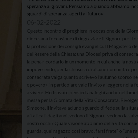
speranza ai giovani. Pensiamo a quando abbiamo inco
sguardi di speranza, aperti al futuro»
06-02-2022
Questo incontro di preghiera in occasione della Giorn
diocesana l’occasione di ringraziare il Signore per il d
la professione dei consigli evangelici. Il Magistero de
dell’essere della Chiesa: una Diocesi priva di consac
la pena ricordarlo in un momento in cui anche la nostra 
impoverendo, per la chiusura di alcune comunità e per
consacrata valga quanto scrivevo l’autunno scorso nel
e povero», in particolare vale l’invito a leggere nella f
a vivere. Ho trovato pensieri analoghi anche nell’ome
messa per la Giornata della Vita Consacrata. Rivolgend
Simeone, li invitava ad uno sguardo di fede sulla situaz
affaticati dagli anni, vedono il Signore, vedono la s
nostri occhi? Quale visione abbiamo della vita cons
guarda, quel ragazzo così bravo, farsi frate”, o “una 