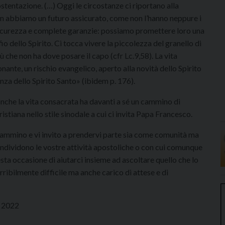
stentazione. (…) Oggi le circostanze ci riportano alla
non abbiamo un futuro assicurato, come non l’hanno neppure i
sicurezza e complete garanzie: possiamo promettere loro una
io dello Spirito. Ci tocca vivere la piccolezza del granello di
ù che non ha dove posare il capo (cfr Lc.9,58). La vita
nante, un rischio evangelico, aperto alla novità dello Spirito
enza dello Spirito Santo» (ibidem p. 176).
nche la vita consacrata ha davanti a sé un cammino di
stiana nello stile sinodale a cui ci invita Papa Francesco.
ammino e vi invito a prendervi parte sia come comunità ma
ondividono le vostre attività apostoliche o con cui comunque
sta occasione di aiutarci insieme ad ascoltare quello che lo
rribilmente difficile ma anche carico di attese e di
o 2022