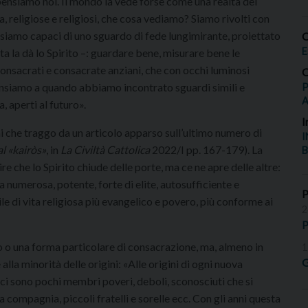
pensiamo noi. Il mondo la vede forse come una realtà del
a, religiose e religiosi, che cosa vediamo? Siamo rivolti con
ù o siamo capaci di uno sguardo di fede lungimirante, proiettato
O
E
ta la dà lo Spirito –: guardare bene, misurare bene le
consacrati e consacrate anziani, che con occhi luminosi
O
ensiamo a quando abbiamo incontrato sguardi simili e
P
 aperti al futuro».
I
i che traggo da un articolo apparso sull’ultimo numero di
I
al «kairòs»
, in
La Civiltà Cattolica
2022/I pp. 167-179). La
B
ire che lo Spirito chiude delle porte, ma ce ne apre delle altre:
sa numerosa, potente, forte di elite, autosufficiente e
ile di vita religiosa più evangelico e povero, più conforme ai
2
P
to o una forma particolare di consacrazione, ma, almeno in
1
G
alla minorità delle origini: «Alle origini di ogni nuova
ci sono pochi membri poveri, deboli, sconosciuti che si
a compagnia, piccoli fratelli e sorelle ecc. Con gli anni questa