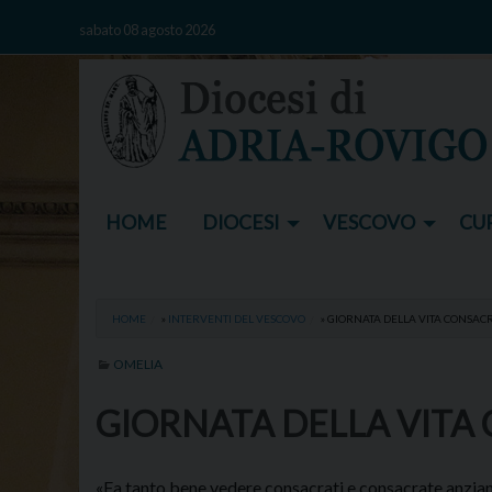
Skip
sabato 08 agosto 2026
to
content
HOME
DIOCESI
VESCOVO
CUR
HOME
»
INTERVENTI DEL VESCOVO
»
GIORNATA DELLA VITA CONSAC
OMELIA
GIORNATA DELLA VITA
«Fa tanto bene vedere consacrati e consacrate anzian