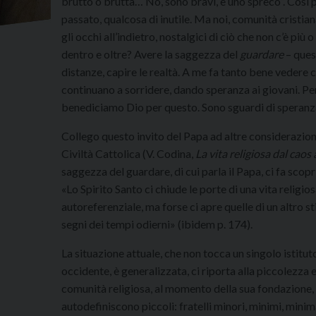
brutto o brutta… No, sono bravi, è uno spreco”. Così 
passato, qualcosa di inutile. Ma noi, comunità cristian
gli occhi all’indietro, nostalgici di ciò che non c’è pi
dentro e oltre? Avere la saggezza del
guardare
– ques
distanze, capire le realtà. A me fa tanto bene vedere 
continuano a sorridere, dando speranza ai giovani. P
benediciamo Dio per questo. Sono sguardi di speranza,
Collego questo invito del Papa ad altre considerazion
Civiltà Cattolica (V. Codina,
La vita religiosa dal caos 
saggezza del guardare, di cui parla il Papa, ci fa scopr
«Lo Spirito Santo ci chiude le porte di una vita religio
autoreferenziale, ma forse ci apre quelle di un altro st
segni dei tempi odierni» (ibidem p. 174).
La situazione attuale, che non tocca un singolo istitu
occidente, è generalizzata, ci riporta alla piccolezza e 
comunità religiosa, al momento della sua fondazione, 
autodefiniscono piccoli: fratelli minori, minimi, minim