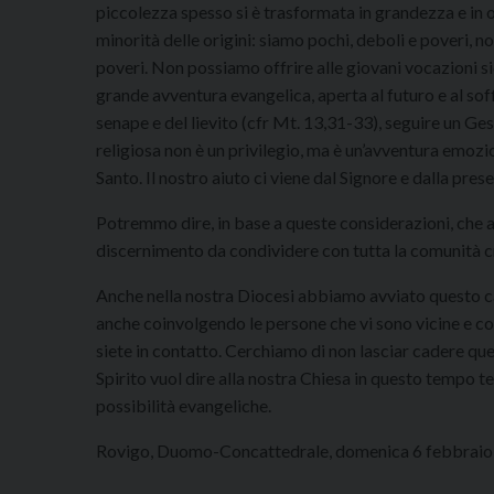
piccolezza spesso si è trasformata in grandezza e in o
minorità delle origini: siamo pochi, deboli e poveri, 
poveri. Non possiamo offrire alle giovani vocazioni 
grande avventura evangelica, aperta al futuro e al soff
senape e del lievito (cfr Mt. 13,31-33), seguire un Ges
religiosa non è un privilegio, ma è un’avventura emozio
Santo. Il nostro aiuto ci viene dal Signore e dalla pres
Potremmo dire, in base a queste considerazioni, che a
discernimento da condividere con tutta la comunità cri
Anche nella nostra Diocesi abbiamo avviato questo c
anche coinvolgendo le persone che vi sono vicine e c
siete in contatto. Cerchiamo di non lasciar cadere que
Spirito vuol dire alla nostra Chiesa in questo tempo te
possibilità evangeliche.
Rovigo, Duomo-Concattedrale, domenica 6 febbrai