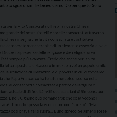
ntrato sguardi simili e benediciamo Dio per questo. Sono
ata per la Vita Consacrata offre alla nostra Chiesa
ono grande dei nostri fratelli e sorelle consacrati attraverso
lla Chiesa insegna che la vita consacrata è costitutiva
rati e consacrate mancherebbe di un elemento essenziale: vale
Diocesi la presenza delle religiose e die religiosi si va
 l’età sempre più avanzata. Credo che anche per la vita
la lettera pastorale «Lascerò in mezzo a voi un popolo umile
ede la situazione di limitazioni e di povertà in cui ci troviamo
lia che Papa Francesco ha tenuto mercoledì scorso nella
osi ai consacrati e consacrate a partire dalla figura di
ione attuale di difficoltà: «Gli occhi anziani di Simeone, pur
alvezza. E noi? Ognuno può domandarsi: che cosa vedono i
acrata? Il mondo spesso la vede come uno “spreco”: “Ma
ragazza così brava, farsi suora… È uno spreco. Se almeno fosse