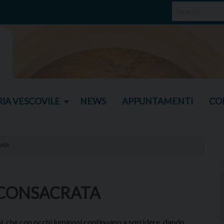
IA VESCOVILE
NEWS
APPUNTAMENTI
CO
RATA
 CONSACRATA
i, che con occhi luminosi continuano a sorridere, dando