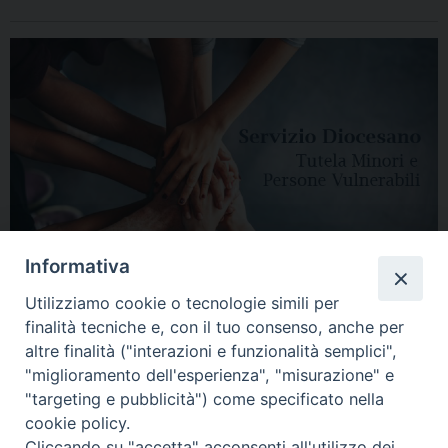
Informativa
Utilizziamo cookie o tecnologie simili per
finalità tecniche e, con il tuo consenso, anche per
altre finalità ("interazioni e funzionalità semplici",
"miglioramento dell'esperienza", "misurazione" e
"targeting e pubblicità") come specificato nella
HOME
DIOCESI
VESCOVO
CURIA VESCOVILE
NEWS
cookie policy.
Cliccando su "accetta" acconsenti all'utilizzo dei