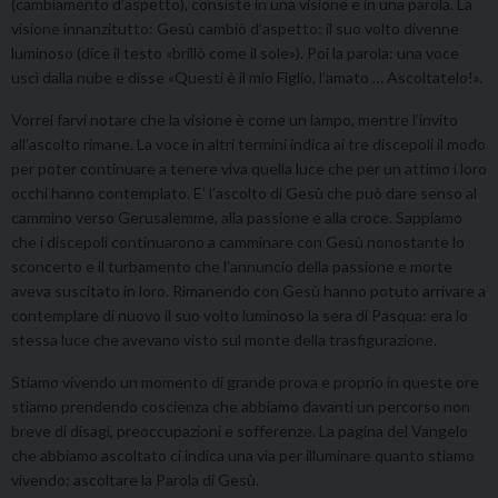
(cambiamento d’aspetto), consiste in una visione e in una parola. La
visione innanzitutto: Gesù cambiò d’aspetto: il suo volto divenne
luminoso (dice il testo «brillò come il sole»). Poi la parola: una voce
uscì dalla nube e disse «Questi è il mio Figlio, l’amato … Ascoltatelo!».
Vorrei farvi notare che la visione è come un lampo, mentre l’invito
all’ascolto rimane. La voce in altri termini indica ai tre discepoli il modo
per poter continuare a tenere viva quella luce che per un attimo i loro
occhi hanno contemplato. E’ l’ascolto di Gesù che può dare senso al
cammino verso Gerusalemme, alla passione e alla croce. Sappiamo
che i discepoli continuarono a camminare con Gesù nonostante lo
sconcerto e il turbamento che l’annuncio della passione e morte
aveva suscitato in loro. Rimanendo con Gesù hanno potuto arrivare a
contemplare di nuovo il suo volto luminoso la sera di Pasqua: era lo
stessa luce che avevano visto sul monte della trasfigurazione.
Stiamo vivendo un momento di grande prova e proprio in queste ore
stiamo prendendo coscienza che abbiamo davanti un percorso non
breve di disagi, preoccupazioni e sofferenze. La pagina del Vangelo
che abbiamo ascoltato ci indica una via per illuminare quanto stiamo
vivendo: ascoltare la Parola di Gesù.