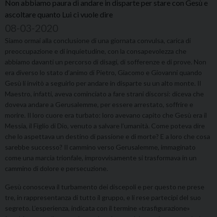
Non abbiamo paura di andare in disparte per stare con Gesù e
ascoltare quanto Lui ci vuole dire
08-03-2020
Siamo ormai alla conclusione di una giornata convulsa, carica di
preoccupazione e di inquietudine, con la consapevolezza che
abbiamo davanti un percorso di disagi, di sofferenze e di prove. Non
era diverso lo stato d’animo di Pietro, Giacomo e Giovanni quando
Gesù li invitò a seguirlo per andare in disparte su un alto monte. Il
Maestro, infatti, aveva cominciato a fare strani discorsi: diceva che
doveva andare a Gerusalemme, per essere arrestato, soffrire e
morire. Il loro cuore era turbato: loro avevano capito che Gesù era il
Messia, il Figlio di Dio, venuto a salvare l’umanità. Come poteva dire
che lo aspettava un destino di passione e di morte? E a loro che cosa
sarebbe successo? Il cammino verso Gerusalemme, immaginato
come una marcia trionfale, improvvisamente si trasformava in un
cammino di dolore e persecuzione.
Gesù conosceva il turbamento dei discepoli e per questo ne prese
tre, in rappresentanza di tutto il gruppo, e li rese partecipi del suo
segreto. L’esperienza, indicata con il termine «trasfigurazione»