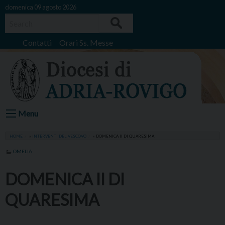
Skip
domenica 09 agosto 2026
to
Search
content
Contatti
Orari Ss. Messe
Menu
HOME
»
INTERVENTI DEL VESCOVO
»
DOMENICA II DI QUARESIMA
OMELIA
DOMENICA II DI
QUARESIMA