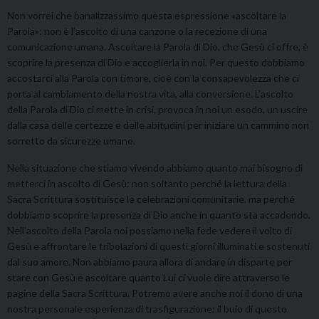
Non vorrei che banalizzassimo questa espressione «ascoltare la
Parola»: non è l’ascolto di una canzone o la recezione di una
comunicazione umana. Ascoltare la Parola di Dio, che Gesù ci offre, è
scoprire la presenza di Dio e accoglierla in noi. Per questo dobbiamo
accostarci alla Parola con timore, cioè con la consapevolezza che ci
porta al cambiamento della nostra vita, alla conversione. L’ascolto
della Parola di Dio ci mette in crisi, provoca in noi un esodo, un uscire
dalla casa delle certezze e delle abitudini per iniziare un cammino non
sorretto da sicurezze umane.
Nella situazione che stiamo vivendo abbiamo quanto mai bisogno di
metterci in ascolto di Gesù: non soltanto perché la lettura della
Sacra Scrittura sostituisce le celebrazioni comunitarie, ma perché
dobbiamo scoprire la presenza di Dio anche in quanto sta accadendo.
Nell’ascolto della Parola noi possiamo nella fede vedere il volto di
Gesù e affrontare le tribolazioni di questi giorni illuminati e sostenuti
dal suo amore. Non abbiamo paura allora di andare in disparte per
stare con Gesù e ascoltare quanto Lui ci vuole dire attraverso le
pagine della Sacra Scrittura. Potremo avere anche noi il dono di una
nostra personale esperienza di trasfigurazione: il buio di questo