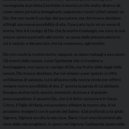
consegnata al profeta Ezechiele ci mostra un Dio molto diverso da
come siamo portati a immaginarlo seguendo i nostri criteri umani: un
Dio che non vuole il castigo del peccatore, ma che invece desidera
offrirgli una nuova possibilità di vita. Il peccato ha in sé un seme di
morte. Non è il castigo di Dio che fa morire il malvagio, ma sono le sue
stesse opere a portarlo alla morte: «a causa della prevaricazione in
cui è caduto e del peccato che ha commesso, egli morirà».
Dio non vuole la nostra morte, neppure se siamo malvagi e peccatori.
Gli eventi della natura, come l’epidemia che ci troviamo a
fronteggiare, non sono un castigo di Dio, ma frutto delle leggi della
natura. Dio invece desidera che noi viviamo e per questo ci offre
un’Alleanza di salvezza. Lui è all’opera nella nostra storia per offrirci
sempre nuove possibilità di vita. E’ questa la parola di cui abbiamo
bisogno anche noi in questo momento di prova e di grande
preoccupazione. A questo Dio, che si è fatto conoscere in Gesù
Cristo, il Figlio di Maria, noi possiamo affidare la nostra vita. A lui
possiamo rivolgerci con le parole del Salmo: «Dal profondo a te grido
Signore, Signore ascolta la mia voce. Siano i tuoi orecchi attenti alla
voce della mia preghiera. Io spero nel Signore, l’anima mia spera nella