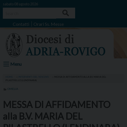
Skip
sabato 08 agosto 2026
to
Search
content
Contatti
Orari Ss. Messe
Menu
HOME
»
INTERVENTI DEL VESCOVO
»
MESSA DI AFFIDAMENTO ALLA B.V. MARIA DEL
PILASTRELLO (LENDINARA)
OMELIA
MESSA DI AFFIDAMENTO
alla B.V. MARIA DEL