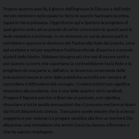
Proprio quattro anni fa, il giorno dell’ingresso in Diocesi e dell’inizio
del mio ministero episcopale ho fatto in questo Santuario la prima
tappa in terra polesana. Oggi ritorno qui a ripetere la preghiera di
quel giorno unito ad un popolo di cui ho conosciuto in questi anni la
fede semplice e profonda. In un momento in cui da alcune parti si
vorrebbero opporre le decisioni dei Pastori alla fede del popolo, sono
qui assieme a voi per esprimere l’unità profonda di pastore e popolo
ai piedi della Madre. Abbiamo bisogno più che mai di essere uniti e
per questo occorre che superiamo la contraddizione tra la fede e la
preghiera da una parte e, dall’altro, la doverosa osservanza delle
precauzioni messe in atto dalle pubbliche autorità per cercare di
controllare il diffondersi del contagio. Credere infatti non significa
rinunciare alla prudenza, che è una delle quattro virtù cardinali.
Pregare il Signore perché ci liberi da un pericolo, non significa
rinunciare a tutte quelle precauzioni che ci possono mettere al riparo
dai rischi del pericolo stesso. Trascurare quelle misure che la scienza
suggerisce per radunarci a pregare sarebbe alla fine un mettere Dio
alla prova: una tentazione che anche Gesù ha dovuto affrontare e
che ha saputo respingere.