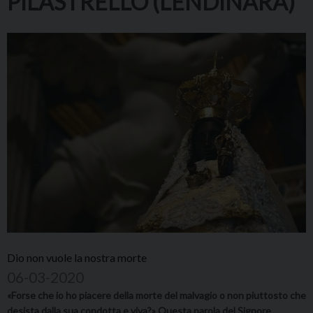
PILASTRELLO (LENDINARA)
Dio non vuole la nostra morte
06-03-2020
«Forse che io ho piacere della morte del malvagio o non piuttosto che
desista dalla sua condotta e viva?» Questa parola del Signore