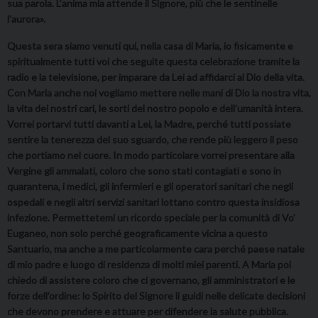
sua parola. L’anima mia attende il Signore, più che le sentinelle
l’aurora».
Questa sera siamo venuti qui, nella casa di Maria, io fisicamente e
spiritualmente tutti voi che seguite questa celebrazione tramite la
radio e la televisione, per imparare da Lei ad affidarci al Dio della vita.
Con Maria anche noi vogliamo mettere nelle mani di Dio la nostra vita,
la vita dei nostri cari, le sorti del nostro popolo e dell’umanità intera.
Vorrei portarvi tutti davanti a Lei, la Madre, perché tutti possiate
sentire la tenerezza del suo sguardo, che rende più leggero il peso
che portiamo nel cuore. In modo particolare vorrei presentare alla
Vergine gli ammalati, coloro che sono stati contagiati e sono in
quarantena, i medici, gli infermieri e gli operatori sanitari che negli
ospedali e negli altri servizi sanitari lottano contro questa insidiosa
infezione. Permettetemi un ricordo speciale per la comunità di Vo’
Euganeo, non solo perché geograficamente vicina a questo
Santuario, ma anche a me particolarmente cara perché paese natale
di mio padre e luogo di residenza di molti miei parenti. A Maria poi
chiedo di assistere coloro che ci governano, gli amministratori e le
forze dell’ordine: lo Spirito del Signore li guidi nelle delicate decisioni
che devono prendere e attuare per difendere la salute pubblica.