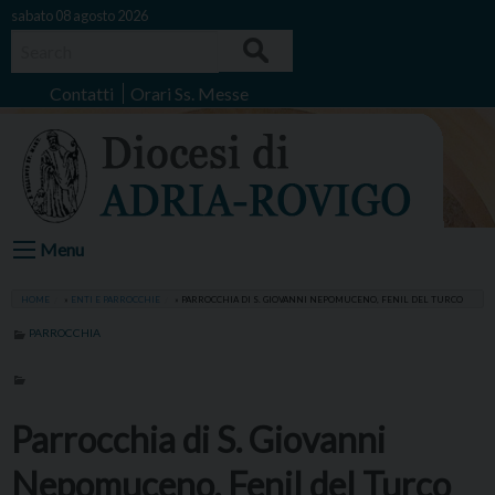
Skip
sabato 08 agosto 2026
to
Search
content
Contatti
Orari Ss. Messe
Menu
HOME
»
ENTI E PARROCCHIE
»
PARROCCHIA DI S. GIOVANNI NEPOMUCENO, FENIL DEL TURCO
PARROCCHIA
Parrocchia di S. Giovanni
Nepomuceno, Fenil del Turco