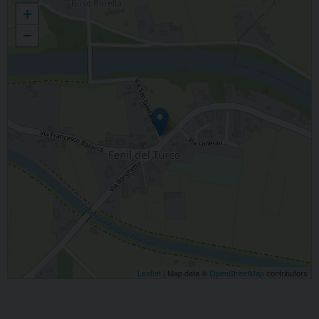
Parrocchia di S. Giovanni Nepomuceno, Fenil del Turco
+
−
Leaflet
| Map data ©
OpenStreetMap
contributors