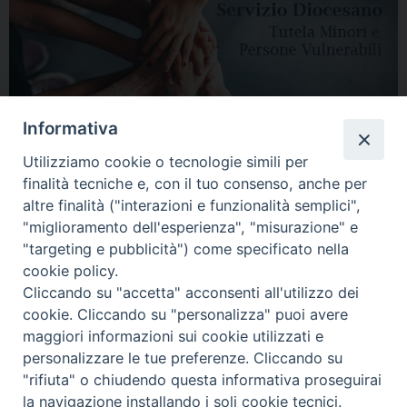
Informativa
Utilizziamo cookie o tecnologie simili per
finalità tecniche e, con il tuo consenso, anche per
altre finalità ("interazioni e funzionalità semplici",
"miglioramento dell'esperienza", "misurazione" e
"targeting e pubblicità") come specificato nella
HOME
DIOCESI
VESCOVO
CURIA VESCOVILE
NEWS
cookie policy.
Cliccando su "accetta" acconsenti all'utilizzo dei
APPUNTAMENTI
CONTATTI
SERVIZIO ANTENATI
cookie. Cliccando su "personalizza" puoi avere
maggiori informazioni sui cookie utilizzati e
Copyright © 2018 - 2021
Diocesi di Adria Rovigo.
All Rights Reserved.
personalizzare le tue preferenze. Cliccando su
"rifiuta" o chiudendo questa informativa proseguirai
la navigazione installando i soli cookie tecnici.