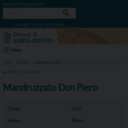
Skip
domenica 09 agosto 2026
to
Search
content
Contatti
Orari Ss. Messe
Menu
HOME
»
PERSONE
»
PIERO MANDRUZZATO
PRESBITERO DIOCESANO
Mandruzzato Don Piero
Don
Titolo:
Piero
Nome: