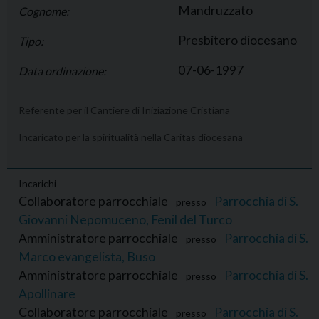
Mandruzzato
Cognome:
Presbitero diocesano
Tipo:
07-06-1997
Data ordinazione:
Referente per il Cantiere di Iniziazione Cristiana
Incaricato per la spiritualità nella Caritas diocesana
Incarichi
Collaboratore parrocchiale
Parrocchia di S.
presso
Giovanni Nepomuceno, Fenil del Turco
Amministratore parrocchiale
Parrocchia di S.
presso
Marco evangelista, Buso
Amministratore parrocchiale
Parrocchia di S.
presso
Apollinare
Collaboratore parrocchiale
Parrocchia di S.
presso