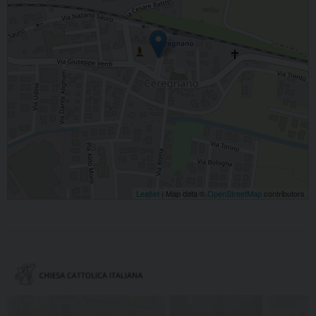
Leaflet
| Map data ©
OpenStreetMap
contributors