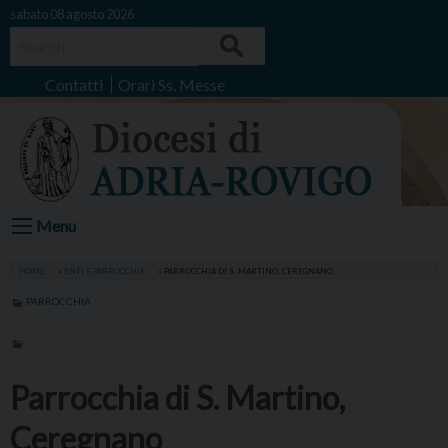
Skip
sabato 08 agosto 2026
to
Search
content
Contatti
Orari Ss. Messe
Menu
HOME
»
ENTI E PARROCCHIE
»
PARROCCHIA DI S. MARTINO, CEREGNANO
PARROCCHIA
Parrocchia di S. Martino,
Ceregnano