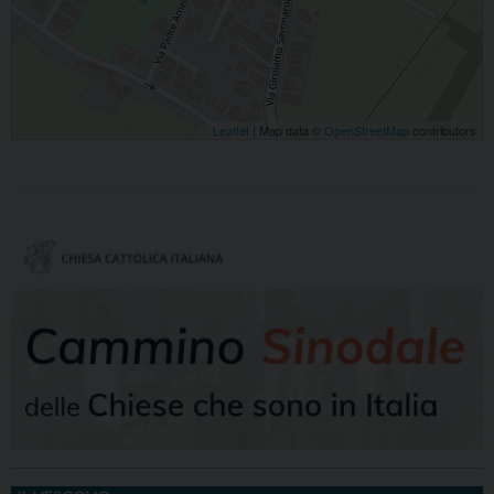
Leaflet
| Map data ©
OpenStreetMap
contributors