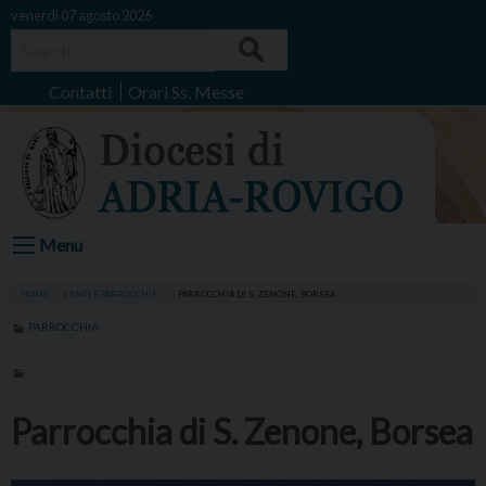
Skip
venerdì 07 agosto 2026
to
Search
content
Contatti
Orari Ss. Messe
Menu
HOME
»
ENTI E PARROCCHIE
»
PARROCCHIA DI S. ZENONE, BORSEA
PARROCCHIA
Parrocchia di S. Zenone, Borsea