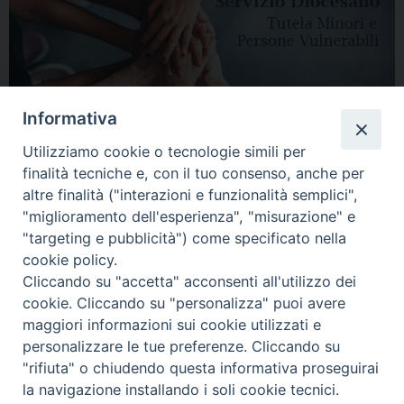
Informativa
Utilizziamo cookie o tecnologie simili per
finalità tecniche e, con il tuo consenso, anche per
altre finalità ("interazioni e funzionalità semplici",
"miglioramento dell'esperienza", "misurazione" e
"targeting e pubblicità") come specificato nella
HOME
DIOCESI
VESCOVO
CURIA VESCOVILE
NEWS
cookie policy.
Cliccando su "accetta" acconsenti all'utilizzo dei
APPUNTAMENTI
CONTATTI
SERVIZIO ANTENATI
cookie. Cliccando su "personalizza" puoi avere
maggiori informazioni sui cookie utilizzati e
Copyright © 2018 - 2021
Diocesi di Adria Rovigo.
All Rights Reserved.
personalizzare le tue preferenze. Cliccando su
"rifiuta" o chiudendo questa informativa proseguirai
la navigazione installando i soli cookie tecnici.